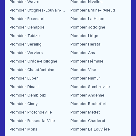
Plombier Wavre
Plombier Nivelles
Plombier Ottignies-Louvain-la-Neuve
Plombier Braine-l'Alleud
Plombier Rixensart
Plombier La Hulpe
Plombier Genappe
Plombier Jodoigne
Plombier Tubize
Plombier Liège
Plombier Seraing
Plombier Herstal
Plombier Verviers
Plombier Ans
Plombier Grâce-Hollogne
Plombier Flémalle
Plombier Chaudfontaine
Plombier Visé
Plombier Eupen
Plombier Namur
Plombier Dinant
Plombier Sambreville
Plombier Gembloux
Plombier Andenne
Plombier Ciney
Plombier Rochefort
Plombier Profondeville
Plombier Mettet
Plombier Fosses-la-Ville
Plombier Charleroi
Plombier Mons
Plombier La Louvière