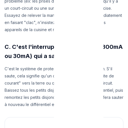
problème (ex: les prises de la cuisine). Cela signifie qu'il y a
un court-circuit ou une surcharge sur cette ligne précise.
Essayez de relever la manette. Si elle retombe immédiatement
en faisant "clac", n'insistez pas ! Débranchez tous les
appareils de la cuisine et réessayez.
C. C'est l'interrupteur différentiel (300mA
ou 30mA) qui a sauté
C'est le système de protection contre l'électrocution. S'il
saute, cela signifie qu'un de vos appareils a une "fuite de
courant" vers la terre ou qu'il y a de l'eau dans un circuit.
Baissez tous les petits disjoncteurs, relevez le différentiel, puis
remontez les petits disjoncteurs un par un. Celui qui fera sauter
à nouveau le différentiel est le coupable !