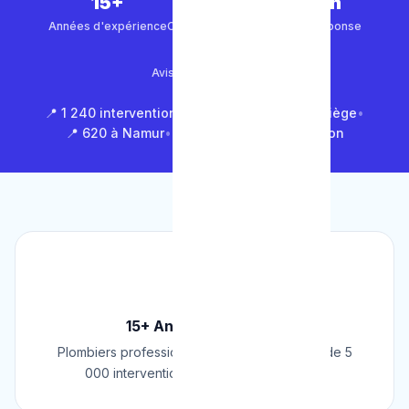
15+
5 000+
30 min
Années d'expérience
Clients satisfaits
Temps de réponse
4.9/5
Avis Google (500+)
📍 1 240 interventions à Bruxelles
•
📍 850 à Liège
•
📍 620 à Namur
•
📍 1 430 en Brabant Wallon
🏆
15+ Ans d'Expérience
Plombiers professionnels depuis 2009. Plus de 5
000 interventions réussies en Belgique.