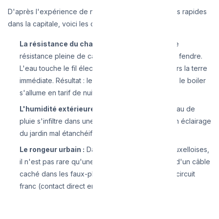
D'après l'expérience de nos équipes d'interventions rapides
dans la capitale, voici les coupables habituels :
La résistance du chauffe-eau ou du four :
Une
résistance pleine de calcaire ou usée finit par se fendre.
L'eau touche le fil électrique, créant une fuite vers la terre
immédiate. Résultat : le différentiel saute dès que le boiler
s'allume en tarif de nuit.
L'humidité extérieure :
Surtout en automne. L'eau de
pluie s'infiltre dans une prise de la terrasse ou un éclairage
du jardin mal étanchéifié.
Le rongeur urbain :
Dans les vieilles bâtisses bruxelloises,
il n'est pas rare qu'une souris ait rongé la gaine d'un câble
caché dans les faux-plafonds, causant un court-circuit
franc (contact direct entre la phase et le neutre).