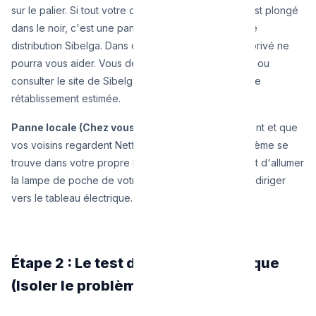
sur le palier. Si tout votre quartier à Jette ou Evere est plongé
dans le noir, c'est une panne générale du réseau de
distribution Sibelga. Dans ce cas, aucun électricien privé ne
pourra vous aider. Vous devez simplement patienter ou
consulter le site de Sibelga pour connaître l'heure de
rétablissement estimée.
Panne locale (Chez vous) :
Si les lampadaires brillent et que
vos voisins regardent Netflix tranquillement, le problème se
trouve dans votre propre habitation. C'est le moment d'allumer
la lampe de poche de votre smartphone et de vous diriger
vers le tableau électrique.
Étape 2 : Le test du tableau électrique
(Isoler le problème)