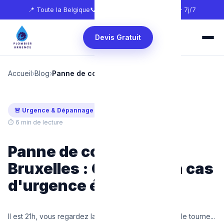
📍 Toute la Belgique
📞
0465 68 51 58
🕐 24h/24 — 7j/7
Devis Gratuit
Accueil
›
Blog
›
Panne de courant en urgence
🚨 Urgence & Dépannage
Mis à jour : juillet 2026
⏱ 6 min de lecture
Panne de courant à
Bruxelles : Que faire en cas
d'urgence électrique ?
Il est 21h, vous regardez la télévision, le lave-vaisselle tourne...