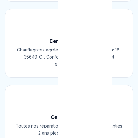
📜
Certifié & Agréé
Chauffagistes agréés Cerga/Cedicol (N° Cerga: 18-
35649-C). Conformes aux normes belges et
européennes.
🛡️
Garantie 2 Ans
Toutes nos réparations et installations sont garanties
2 ans pièces et main d'œuvre.