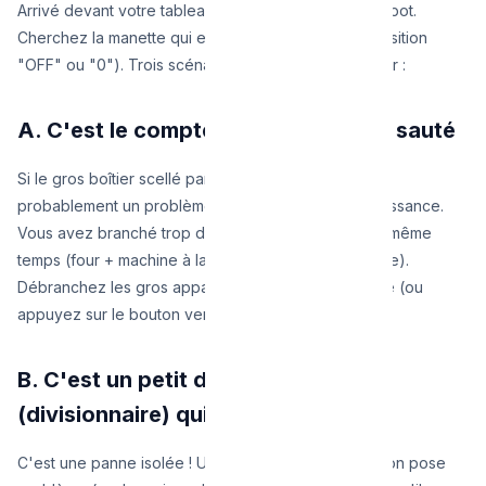
Arrivé devant votre tableau électrique, ouvrez le capot.
Cherchez la manette qui est tombée vers le bas (position
"OFF" ou "0"). Trois scénarios peuvent se présenter :
A. C'est le compteur principal qui a sauté
Si le gros boîtier scellé par Sibelga a sauté, c'est
probablement un problème de dépassement de puissance.
Vous avez branché trop d'appareils gourmands en même
temps (four + machine à laver + chauffage électrique).
Débranchez les gros appareils et relevez la manette (ou
appuyez sur le bouton vert du compteur intelligent).
B. C'est un petit disjoncteur
(divisionnaire) qui est en bas
C'est une panne isolée ! Une seule zone de la maison pose