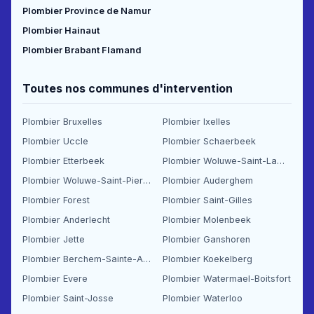
Plombier Province de Namur
Plombier Hainaut
Plombier Brabant Flamand
Toutes nos communes d'intervention
Plombier Bruxelles
Plombier Ixelles
Plombier Uccle
Plombier Schaerbeek
Plombier Etterbeek
Plombier Woluwe-Saint-Lambert
Plombier Woluwe-Saint-Pierre
Plombier Auderghem
Plombier Forest
Plombier Saint-Gilles
Plombier Anderlecht
Plombier Molenbeek
Plombier Jette
Plombier Ganshoren
Plombier Berchem-Sainte-Agathe
Plombier Koekelberg
Plombier Evere
Plombier Watermael-Boitsfort
Plombier Saint-Josse
Plombier Waterloo