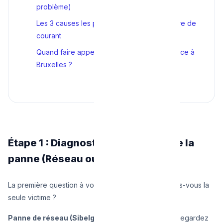
problème)
Les 3 causes les plus fréquentes de coupure de
courant
Quand faire appel à un électricien en urgence à
Bruxelles ?
Étape 1 : Diagnostiquer l'origine de la
panne (Réseau ou Domicile ?)
La première question à vous poser est cruciale : êtes-vous la
seule victime ?
Panne de réseau (Sibelga) :
Ouvrez la fenêtre ou regardez