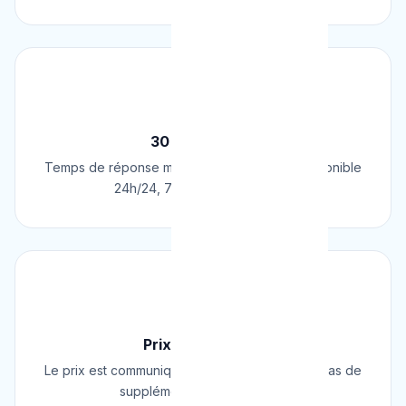
⚡
30 Min Chrono
Temps de réponse moyen de 30 minutes. Disponible
24h/24, 7j/7, 365 jours par an.
💰
Prix Fixe Garanti
Le prix est communiqué AVANT l'intervention. Pas de
supplément surprise, jamais.