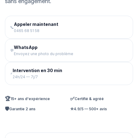
sans engagement.
Appeler maintenant
📞
0465 68 51 58
WhatsApp
💬
Envoyez une photo du problème
Intervention en 30 min
⚡
24h/24 — 7j/7
🏆
✅
15+ ans d'expérience
Certifié & agréé
🛡️
⭐
Garantie 2 ans
4.9/5 — 500+ avis