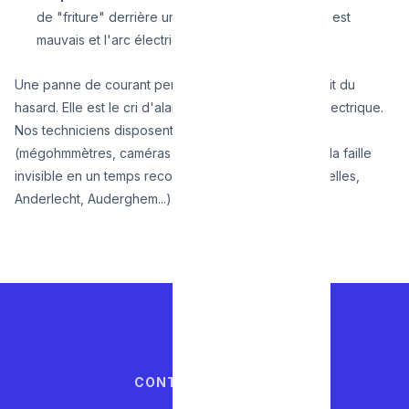
de "friture" derrière une prise murale, le contact est
mauvais et l'arc électrique est amorcé.
Une panne de courant persistante n'est jamais le fruit du
hasard. Elle est le cri d'alarme de votre installation électrique.
Nos techniciens disposent de l'outillage de pointe
(mégohmmètres, caméras thermiques) pour trouver la faille
invisible en un temps record, où que vous soyez (Ixelles,
Anderlecht, Auderghem...).
CONTACTEZ-NOUS