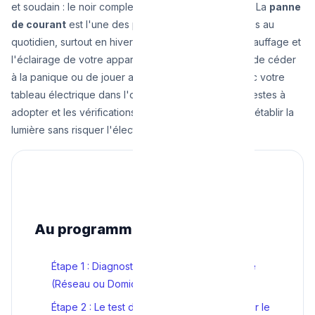
et soudain : le noir complet ! Plus rien ne fonctionne. La
panne
de courant
est l'une des pannes les plus stressantes au
quotidien, surtout en hiver quand elle paralyse le chauffage et
l'éclairage de votre appartement à Bruxelles. Avant de céder
à la panique ou de jouer aux apprentis sorciers avec votre
tableau électrique dans l'obscurité, voici les bons gestes à
adopter et les vérifications de sécurité à faire pour rétablir la
lumière sans risquer l'électrocution.
Au programme
Étape 1 : Diagnostiquer l'origine de la panne
(Réseau ou Domicile ?)
Étape 2 : Le test du tableau électrique (Isoler le