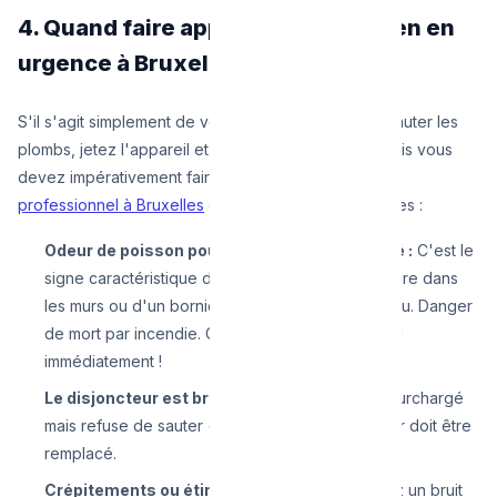
4. Quand faire appel à un électricien en
urgence à Bruxelles ?
S'il s'agit simplement de votre grille-pain qui a fait sauter les
plombs, jetez l'appareil et relevez le disjoncteur. Mais vous
devez impérativement faire appel à un
électricien
professionnel à Bruxelles
dans ces situations précises :
Odeur de poisson pourri ou de plastique brûlé :
C'est le
signe caractéristique d'un câble en train de fondre dans
les murs ou d'un bornier desserré dans le tableau. Danger
de mort par incendie. Coupez le courant général
immédiatement !
Le disjoncteur est brûlant au toucher :
Il est surchargé
mais refuse de sauter (vétusté). Le tableau entier doit être
remplacé.
Crépitements ou étincelles :
Si vous entendez un bruit