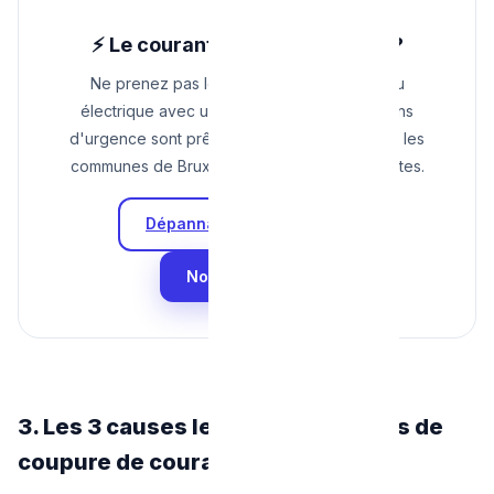
⚡ Le courant refuse de revenir ?
Ne prenez pas le risque d'ouvrir le tableau
électrique avec un tournevis. Nos électriciens
d'urgence sont prêts à intervenir dans toutes les
communes de Bruxelles en moins de 30 minutes.
Dépannage Urgence 24/7
Nous contacter
3. Les 3 causes les plus fréquentes de
coupure de courant à Bruxelles