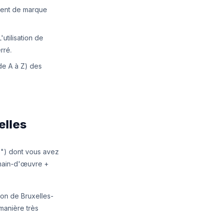
vent de marque
'utilisation de
rré.
 de A à Z) des
elles
") dont vous avez
 main-d'œuvre +
on de Bruxelles-
 manière très