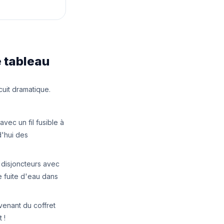
e tableau
cuit dramatique.
vec un fil fusible à
d'hui des
 disjoncteurs avec
e fuite d'eau dans
enant du coffret
 !