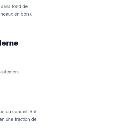
x sans fond de
nneaux en bois).
derne
hautement
tie du courant. S'il
 en une fraction de