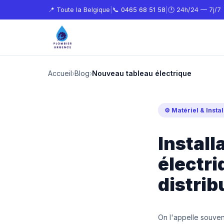
📍 Toute la Belgique
|
📞
0465 68 51 58
|
🕐 24h/24 — 7j/7
Accueil
›
Blog
›
Nouveau tableau électrique
⚙️ Matériel & Instal
Install
électri
distrib
On l'appelle souvent