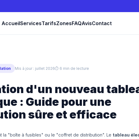
Accueil
Services
Tarifs
Zones
FAQ
Avis
Contact
lation
Mis à jour : juillet 2026
⏱ 6 min de lecture
ation d'un nouveau table
que : Guide pour une
ution sûre et efficace
 la "boîte à fusibles" ou le "coffret de distribution". Le
tableau éle