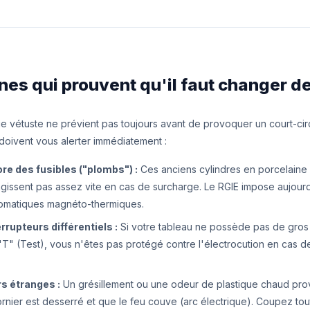
gnes qui prouvent qu'il faut changer d
ue vétuste ne prévient pas toujours avant de provoquer un court-cir
 doivent vous alerter immédiatement :
re des fusibles ("plombs") :
Ces anciens cylindres en porcelaine a
éagissent pas assez vite en cas de surcharge. Le RGIE impose aujour
tomatiques magnéto-thermiques.
rupteurs différentiels :
Si votre tableau ne possède pas de gros
"T" (Test), vous n'êtes pas protégé contre l'électrocution en cas d
rs étranges :
Un grésillement ou une odeur de plastique chaud prov
ornier est desserré et que le feu couve (arc électrique). Coupez tout