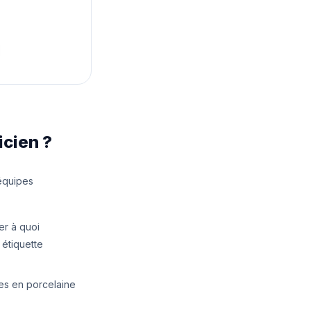
icien ?
équipes
er à quoi
 étiquette
les en porcelaine