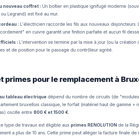
du nouveau coffret :
Un boîtier en plastique ignifugé moderne (sou
ou Legrand) est fixé au mur.
cordeau :
L'électricien raccorde les fils aux nouveaux disjoncteurs. L
ordement" en cuivre garantit une finition parfaite et aucun fil desse
ficiels :
L'intervention se termine par la mise à jour (ou la création
res et de position pour le passage du contrôleur agréé.
et primes pour le remplacement à Brux
au tableau électrique
dépend du nombre de circuits (de "modules
artement bruxellois classique, le forfait (matériel haut de gamme +
s) oscille entre
800 € et 1500 €
.
e type de travaux est éligible aux
primes RENOLUTION
de la Régi
timent a plus de 10 ans. Cette prime peut alléger la facture finale de