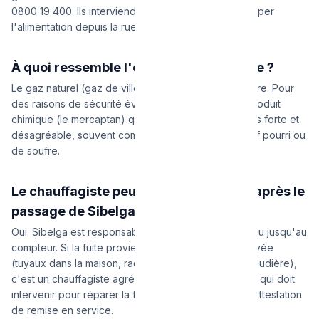
0800 19 400. Ils interviendront en urgence pour couper
l'alimentation depuis la rue et sécuriser la zone.
À quoi ressemble l'odeur du gaz de ville ?
Le gaz naturel (gaz de ville) est naturellement inodore. Pour
des raisons de sécurité évidentes, on y ajoute un produit
chimique (le mercaptan) qui lui donne une odeur très forte et
désagréable, souvent comparée à une odeur d'œuf pourri ou
de soufre.
Le chauffagiste peut-il réparer la fuite après le
passage de Sibelga ?
Oui. Sibelga est responsable de la sécurité du réseau jusqu'au
compteur. Si la fuite provient de votre installation privée
(tuyaux dans la maison, raccord de cuisinière ou chaudière),
c'est un chauffagiste agréé Cerga (G1) comme nous qui doit
intervenir pour réparer la fuite et vous délivrer une attestation
de remise en service.