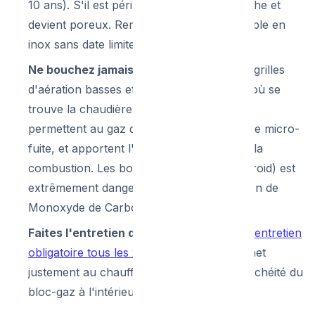
10 ans). S'il est périmé, le caoutchouc sèche et
devient poreux. Remplacez-le par un flexible en
inox sans date limite de validité.
Ne bouchez jamais les ventilations :
Les grilles
d'aération basses et hautes dans la pièce où se
trouve la chaudière sont obligatoires. Elles
permettent au gaz de s'échapper en cas de micro-
fuite, et apportent l'oxygène nécessaire à la
combustion. Les boucher (pour éviter le froid) est
extrêmement dangereux (risque de création de
Monoxyde de Carbone).
Faites l'entretien de votre chaudière :
L'entretien
obligatoire tous les 2 ans
à Bruxelles permet
justement au chauffagiste de vérifier l'étanchéité du
bloc-gaz à l'intérieur de la machine.