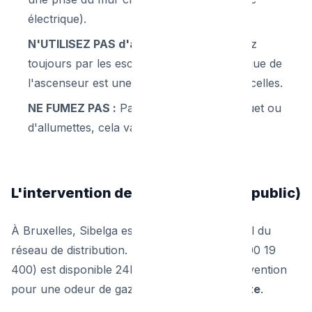
électrique).
N'UTILISEZ PAS d'ascenseur :
Descendez
toujours par les escaliers. Le relais électrique de
l'ascenseur est une source majeure d'étincelles.
NE FUMEZ PAS :
Pas de cigarette, de briquet ou
d'allumettes, cela va sans dire.
L'intervention de Sibelga (Réseau public)
À Bruxelles, Sibelga est le gestionnaire officiel du
réseau de distribution. Leur numéro vert (0800 19
400) est disponible 24h/24 et 7j/7. Leur intervention
pour une odeur de gaz est totalement
gratuite
.