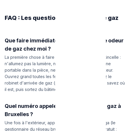
FAQ : Les questions sur la sécurité gaz
Que faire immédiatement si je sens une odeur
de gaz chez moi ?
La première chose à faire est de ne créer aucune étincelle :
n'allumez pas la lumière, n'utilisez pas votre téléphone
portable dans la pièce, ne touchez à aucun interrupteur.
Ouvrez grand toutes les fenêtres pour aérer. Fermez le
robinet d'arrivée de gaz (près du compteur) si vous savez où
il est, puis sortez du bâtiment.
Quel numéro appeler en cas d'urgence gaz à
Bruxelles ?
Une fois à l'extérieur, appelez immédiatement Sibelga (le
gestionnaire du réseau bruxellois) au numéro vert gratuit :