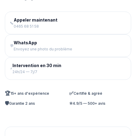
Appeler maintenant
📞
0465 68 51 58
WhatsApp
💬
Envoyez une photo du problème
Intervention en 30 min
⚡
24h/24 — 7j/7
🏆
✅
15+ ans d'expérience
Certifié & agréé
🛡️
⭐
Garantie 2 ans
4.9/5 — 500+ avis