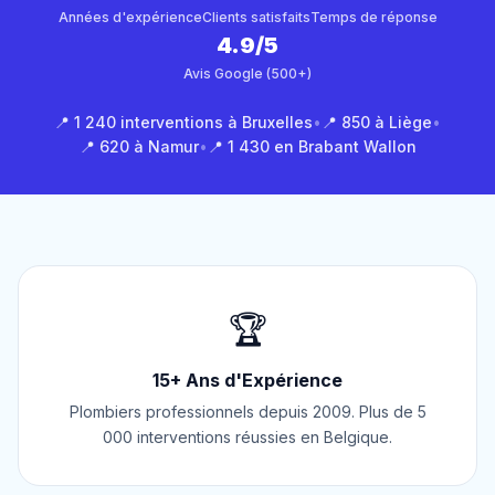
Années d'expérience
Clients satisfaits
Temps de réponse
4.9/5
Avis Google (500+)
📍 1 240 interventions à Bruxelles
•
📍 850 à Liège
•
📍 620 à Namur
•
📍 1 430 en Brabant Wallon
🏆
15+ Ans d'Expérience
Plombiers professionnels depuis 2009. Plus de 5
000 interventions réussies en Belgique.