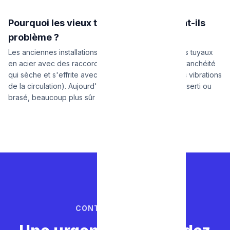
Pourquoi les vieux tuyaux de gaz posent-ils
problème ?
Les anciennes installations bruxelloises utilisaient des tuyaux
en acier avec des raccords vissés et de la pâte d'étanchéité
qui sèche et s'effrite avec le temps (surtout avec les vibrations
de la circulation). Aujourd'hui, on privilégie le cuivre serti ou
brasé, beaucoup plus sûr et résistant aux fuites.
CONTACTEZ-NOUS