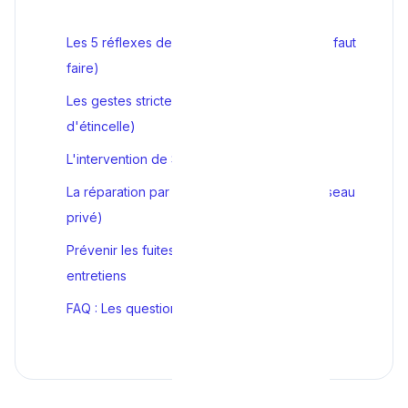
Les 5 réflexes de survie immédiats (Ce qu'il faut
faire)
Les gestes strictement interdits (Danger
d'étincelle)
L'intervention de Sibelga (Réseau public)
La réparation par le chauffagiste agréé (Réseau
privé)
Prévenir les fuites : Flexibles, aérations et
entretiens
FAQ : Les questions sur la sécurité gaz