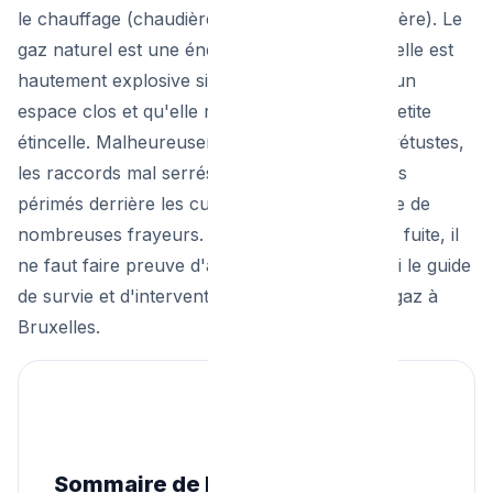
le chauffage (chaudière) ou la cuisson (gazinière). Le
gaz naturel est une énergie formidable, mais elle est
hautement explosive si elle s'accumule dans un
espace clos et qu'elle rencontre la moindre petite
étincelle. Malheureusement, les installations vétustes,
les raccords mal serrés ou les tuyaux flexibles
périmés derrière les cuisinières sont à l'origine de
nombreuses frayeurs. Si vous suspectez une fuite, il
ne faut faire preuve d'aucune tolérance. Voici le guide
de survie et d'intervention en cas de fuite de gaz à
Bruxelles.
Sommaire de l'urgence gaz