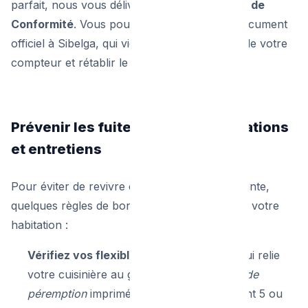
parfait, nous vous délivrons une
Attestation de
Conformité
. Vous pourrez transmettre ce document
officiel à Sibelga, qui viendra retirer le scellé de votre
compteur et rétablir le gaz en toute légalité.
Prévenir les fuites : Flexibles, aérations
et entretiens
Pour éviter de revivre cette situation angoissante,
quelques règles de bon sens s'imposent dans votre
habitation :
Vérifiez vos flexibles :
Le tuyau souple qui relie
votre cuisinière au gaz possède une
date de
péremption
imprimée dessus (généralement 5 ou