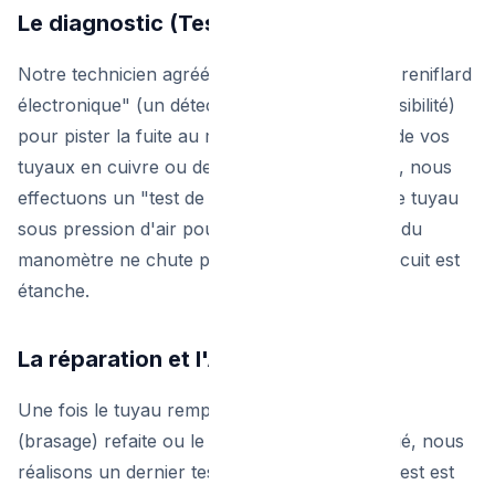
Le diagnostic (Test d'étanchéité)
Notre technicien agréé
Cerga (G1)
utilise un "reniflard
électronique" (un détecteur de gaz haute sensibilité)
pour pister la fuite au millimètre près le long de vos
tuyaux en cuivre ou de vos raccords. Ensuite, nous
effectuons un "test de pression" en mettant le tuyau
sous pression d'air pour vérifier que l'aiguille du
manomètre ne chute pas, prouvant que le circuit est
étanche.
La réparation et l'Attestation
Une fois le tuyau remplacé, la soudure forte
(brasage) refaite ou le joint défectueux changé, nous
réalisons un dernier test sous pression. Si le test est