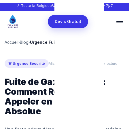
📍 Toute la Belgique
📞
0465 68 51 58
🕐 24h/24 — 7j/7
Devis Gratuit
Accueil
›
Blog
›
Urgence Fuite Gaz Bruxelles
🚨 Urgence Sécurité
Mis à jour : juillet 2026
⏱ 6 min de lecture
Fuite de Gaz Bruxelles :
Comment Réagir et Qui
Appeler en Urgence
Absolue