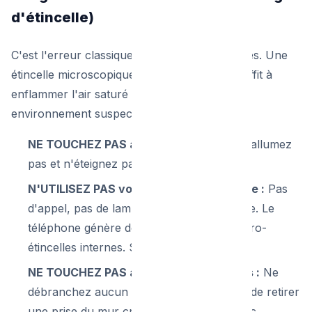
d'étincelle)
C'est l'erreur classique qui cause des tragédies. Une
étincelle microscopique invisible à l'œil nu suffit à
enflammer l'air saturé en gaz. Dans un
environnement suspect :
NE TOUCHEZ PAS aux interrupteurs :
N'allumez
pas et n'éteignez pas la lumière.
N'UTILISEZ PAS votre téléphone portable :
Pas
d'appel, pas de lampe torche du téléphone. Le
téléphone génère de la chaleur et des micro-
étincelles internes. Sortez pour appeler.
NE TOUCHEZ PAS aux prises électriques :
Ne
débranchez aucun appareil (le simple fait de retirer
une prise du mur crée souvent un petit arc