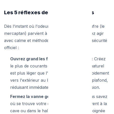
Les 5 réflexes de survie immédiats
Dès l'instant où l'odeur caractéristique de soufre (le
mercaptan) parvient à vos narines, vous devez agir
avec calme et méthode. Voici le protocole de sécurité
officiel :
Ouvrez grand les fenêtres et les portes :
Créez
le plus de courants d'air possible. Le gaz naturel
est plus léger que l'air, il va s'échapper rapidement
vers l'extérieur au lieu de s'accumuler au plafond,
réduisant immédiatement le risque d'explosion.
Fermez la vanne générale de gaz :
Si vous savez
où se trouve votre compteur de gaz (souvent à la
cave ou dans le hall d'entrée), fermez la poignée