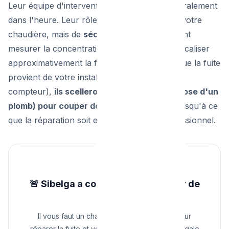
Leur équipe d'intervention rapide arrive généralement
dans l'heure. Leur rôle n'est pas de réparer votre
chaudière, mais de
sécuriser les lieux
. Ils vont
mesurer la concentration de gaz dans l'air, localiser
approximativement la fuite. S'ils constatent que la fuite
provient de votre installation privée (après le
compteur),
ils scelleront votre compteur (pose d'un
plomb) pour couper définitivement le gaz
jusqu'à ce
que la réparation soit effectuée par un professionnel.
🚨 Sibelga a coupé votre compteur de
gaz ?
Il vous faut un chauffagiste agréé Cerga pour
réparer la fuite et vous délivrer l'attestation légale