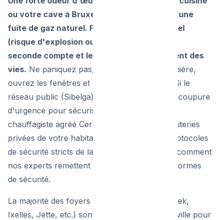
Une forte odeur d'œuf pourri envahit votre cuisine
ou votre cave à Bruxelles ? C'est l'alerte d'une
fuite de gaz naturel. Face à ce danger mortel
(risque d'explosion ou d'asphyxie), chaque
seconde compte et les bons réflexes sauvent des
vies.
Ne paniquez pas, n'allumez aucune lumière,
ouvrez les fenêtres et sortez de l'immeuble. Si le
réseau public (Sibelga) est responsable de la coupure
d'urgence pour sécuriser la rue, c'est à un
chauffagiste agréé Cerga de réparer les tuyauteries
privées de votre habitation. Découvrez les protocoles
de sécurité stricts de la Région Bruxelloise et comment
nos experts remettent votre installation aux normes
de sécurité.
La majorité des foyers bruxellois (à Schaerbeek,
Ixelles, Jette, etc.) sont raccordés au gaz de ville pour