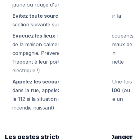
jaune ou rouge d'un quart de tour.
Évitez toute source d'inflammation :
(Voir la
section suivante sur les interdits absolus).
Évacuez les lieux :
Faites sortir tous les occupants
de la maison calmement, y compris les animaux de
compagnie. Prévenez vos voisins directs en
frappant à leur porte (n'utilisez pas la sonnette
électrique !).
Appelez les secours depuis l'extérieur :
Une fois
dans la rue, appelez
Sibelga au 0800 19 400
(ou
le 112 si la situation est déjà critique, comme un
incendie naissant).
Les gestes strictement interdits (Danger