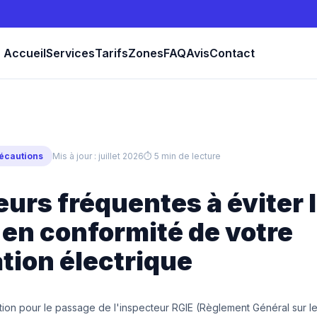
Accueil
Services
Tarifs
Zones
FAQ
Avis
Contact
écautions
Mis à jour : juillet 2026
⏱ 5 min de lecture
eurs fréquentes à éviter 
 en conformité de votre
ation électrique
tion pour le passage de l'inspecteur RGIE (Règlement Général sur les