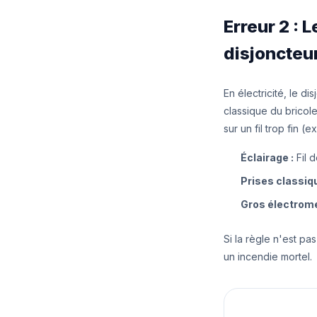
Erreur 2 : 
disjoncteu
En électricité, le d
classique du bricole
sur un fil trop fin 
Éclairage :
Fil 
Prises classiq
Gros électromé
Si la règle n'est p
un incendie mortel.