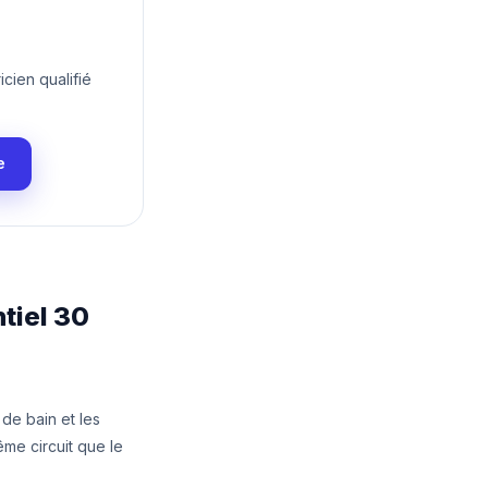
icien qualifié
e
ntiel 30
 de bain et les
ême circuit que le