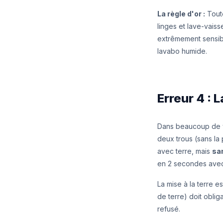
La règle d'or :
Toute
linges et lave-vaiss
extrêmement sensi
lavabo humide.
Erreur 4 : 
Dans beaucoup de v
deux trous (sans la
avec terre, mais
san
en 2 secondes avec
La mise à la terre e
de terre) doit oblig
refusé.