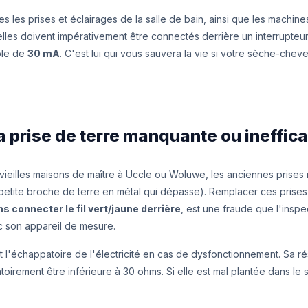
s les prises et éclairages de la salle de bain, ainsi que les machine
elles doivent impérativement être connectés derrière un interrupteur 
ble de
30 mA
. C'est lui qui vous sauvera la vie si votre sèche-che
La prise de terre manquante ou ineffic
ieilles maisons de maître à Uccle ou Woluwe, les anciennes prises
 petite broche de terre en métal qui dépasse). Remplacer ces prise
s connecter le fil vert/jaune derrière
, est une fraude que l'ins
 son appareil de mesure.
st l'échappatoire de l'électricité en cas de dysfonctionnement. Sa ré
atoirement être inférieure à 30 ohms. Si elle est mal plantée dans le s