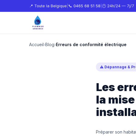
📍 Toute la Belgique
|
📞
0465 68 51 58
|
🕐 24h/24 — 7j/7
Accueil
›
Blog
›
Erreurs de conformité électrique
⚠️ Dépannage & Pr
Les err
la mise
install
Préparer son habita