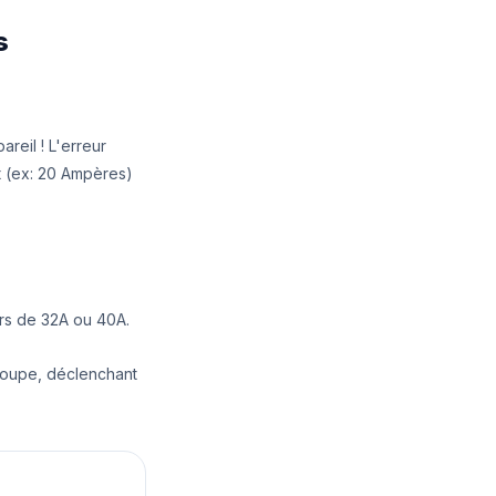
s
areil ! L'erreur
nt (ex: 20 Ampères)
urs de 32A ou 40A.
 coupe, déclenchant