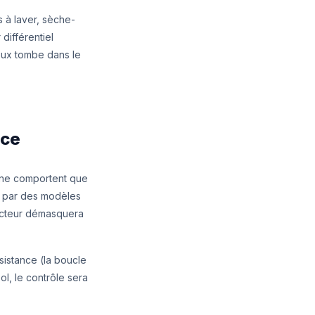
s à laver, sèche-
différentiel
veux tombe dans le
ace
 ne comportent que
s par des modèles
pecteur démasquera
sistance (la boucle
ol, le contrôle sera