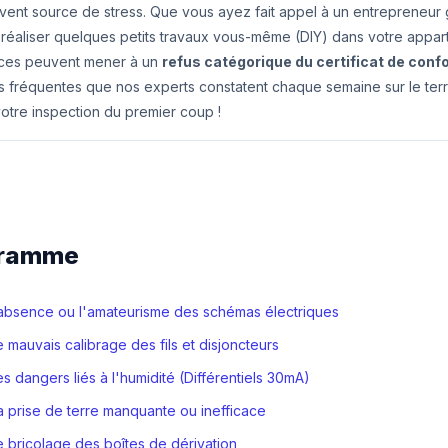
uvent source de stress. Que vous ayez fait appel à un entrepreneur
réaliser quelques petits travaux vous-même (DIY) dans votre appar
nces peuvent mener à un
refus catégorique du certificat de conf
lus fréquentes que nos experts constatent chaque semaine sur le ter
votre inspection du premier coup !
gramme
L'absence ou l'amateurisme des schémas électriques
Le mauvais calibrage des fils et disjoncteurs
Les dangers liés à l'humidité (Différentiels 30mA)
La prise de terre manquante ou inefficace
Le bricolage des boîtes de dérivation