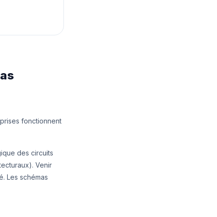
mas
 prises fonctionnent
ique des circuits
tecturaux). Venir
sé. Les schémas