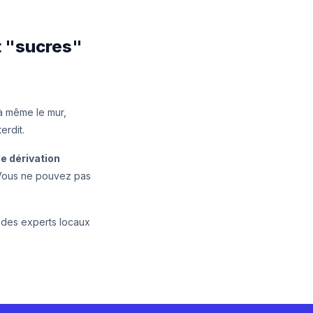
et "sucres"
à même le mur,
erdit.
de dérivation
 Vous ne pouvez pas
à des experts locaux