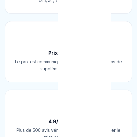
24h/24, 7j/7, 365 jours par an.
💰
Prix Fixe Garanti
Le prix est communiqué AVANT l'intervention. Pas de
supplément surprise, jamais.
⭐
4.9/5 sur Google
Plus de 500 avis vérifiés sur Google. Le plombier le