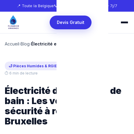
📍 Toute la Belgique
📞
0465 68 51 58
🕐 24h/24 — 7j/7
Devis Gratuit
Accueil
›
Blog
›
Électricité en Salle de bain
🛁 Pièces Humides & RGIE
Mis à jour : juillet 2026
⏱ 6 min de lecture
Électricité dans la salle de
bain : Les volumes de
sécurité à respecter à
Bruxelles