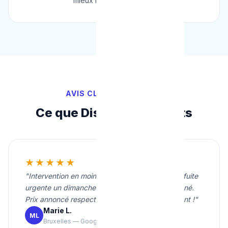
mieux noté de Belgique.
AVIS CLIENTS VÉRIFIÉS
Ce que Disent Nos Clients
★★★★★
"Intervention en moins de 20 minutes pour une fuite
urgente un dimanche soir. Travail propre et soigné.
Prix annoncé respecté. Je recommande vivement !"
Marie L.
ML
Bruxelles — Google