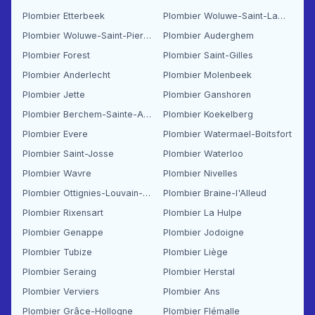
Plombier Etterbeek
Plombier Woluwe-Saint-Lambert
Plombier Woluwe-Saint-Pierre
Plombier Auderghem
Plombier Forest
Plombier Saint-Gilles
Plombier Anderlecht
Plombier Molenbeek
Plombier Jette
Plombier Ganshoren
Plombier Berchem-Sainte-Agathe
Plombier Koekelberg
Plombier Evere
Plombier Watermael-Boitsfort
Plombier Saint-Josse
Plombier Waterloo
Plombier Wavre
Plombier Nivelles
Plombier Ottignies-Louvain-la-Neuve
Plombier Braine-l'Alleud
Plombier Rixensart
Plombier La Hulpe
Plombier Genappe
Plombier Jodoigne
Plombier Tubize
Plombier Liège
Plombier Seraing
Plombier Herstal
Plombier Verviers
Plombier Ans
Plombier Grâce-Hollogne
Plombier Flémalle