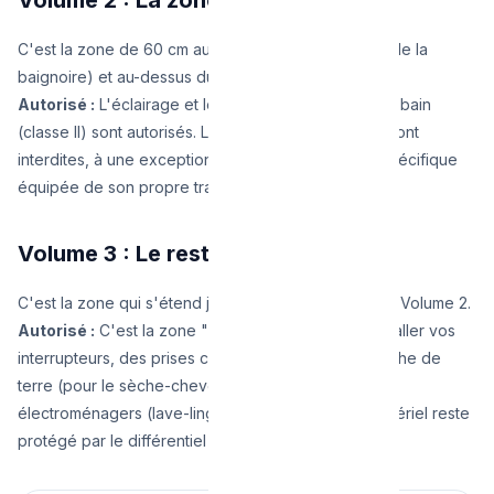
C'est la zone de 60 cm autour du Volume 1 (autour de la
baignoire) et au-dessus du lavabo.
Autorisé :
L'éclairage et les chauffages de salle de bain
(classe II) sont autorisés. Les
prises de courant
y sont
interdites, à une exception près : une prise rasoir spécifique
équipée de son propre transformateur d'isolement.
Volume 3 : Le reste de la pièce
C'est la zone qui s'étend jusqu'à 2,40 m au-delà du Volume 2.
Autorisé :
C'est la zone "libre". Vous pouvez y installer vos
interrupteurs, des prises classiques 230V avec broche de
terre (pour le sèche-cheveux) et des appareils
électroménagers (lave-linge). Attention : tout ce matériel reste
protégé par le différentiel 30 mA !