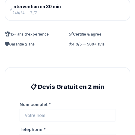
Intervention en 30 min
⚡
24h/24 — 7j/7
🏆
✅
15+ ans d'expérience
Certifié & agréé
🛡️
⭐
Garantie 2 ans
4.9/5 — 500+ avis
📋 Devis Gratuit en 2 min
Nom complet *
Téléphone *