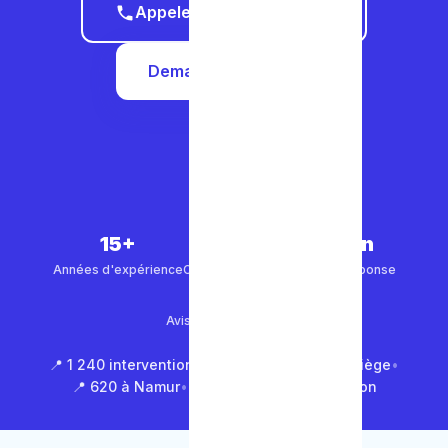
Appeler le 0465 68 51 58
Demander un devis
15+
5 000+
30 min
Années d'expérience
Clients satisfaits
Temps de réponse
4.9/5
Avis Google (500+)
📍 1 240 interventions à Bruxelles
•
📍 850 à Liège
•
📍 620 à Namur
•
📍 1 430 en Brabant Wallon