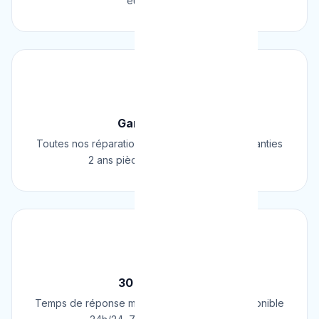
européennes.
🛡️
Garantie 2 Ans
Toutes nos réparations et installations sont garanties
2 ans pièces et main d'œuvre.
⚡
30 Min Chrono
Temps de réponse moyen de 30 minutes. Disponible