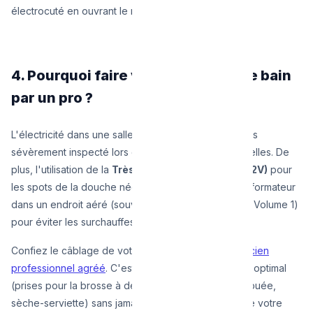
électrocuté en ouvrant le robinet.
4. Pourquoi faire valider sa salle de bain
par un pro ?
L'électricité dans une salle de bain est le point le plus
sévèrement inspecté lors d'un contrôle RGIE à Bruxelles. De
plus, l'utilisation de la
Très Basse Tension (TBTS 12V)
pour
les spots de la douche nécessite de cacher le transformateur
dans un endroit aéré (souvent un faux-plafond hors Volume 1)
pour éviter les surchauffes et les risques d'incendie.
Confiez le câblage de votre salle d'eau à un
électricien
professionnel agréé
. C'est l'assurance d'un confort optimal
(prises pour la brosse à dents, miroir chauffant anti-buée,
sèche-serviette) sans jamais transiger avec la vie de votre