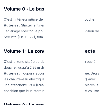
Volume 0 : Le bassin d'eau
C'est l'intérieur même de la baignoire ou du bac à douche.
Autorisé :
Strictement rien en 230V ! Uniquement de
l'éclairage spécifique pour jacuzzi en Très Basse Tension de
Sécurité (TBTS 12V), totalement immergeable (IPX7).
Volume 1 : La zone de projection directe
C'est la zone située au-dessus de la baignoire ou du bac à
douche, jusqu'à 2,25 m de hauteur.
Autorisé :
Toujours aucune prise de courant classique. Seuls
les chauffe-eau électriques ou l'éclairage TBTS (12V) avec
une étanchéité IPX4 (IPX5 pour les jets d'eau) sont tolérés, à
condition que leur interrupteur soit à l'extérieur de ce volume.
Volume 2 : La zone de proximité