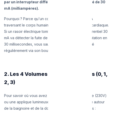
par un interrupteur différentiel à haute sensibilité de 30
mA (milliampères).
Pourquoi ? Parce qu'un courant de seulement 50 mA
traversant le corps humain peut provoquer un arrêt cardiaque.
Si un rasoir électrique tombe dans le lavabo, le différentiel 30
mA va détecter la fuite de courant et couper l'alimentation en
30 millisecondes, vous sauvant la vie. Il doit être testé
régulièrement via son bouton "Test".
2. Les 4 Volumes du RGIE expliqués (0, 1,
2, 3)
Pour savoir où vous avez le droit de placer une prise (230V)
ou une applique lumineuse, le RGIE a divisé l'espace autour
de la baignoire et de la douche en 4 volumes virtuels :