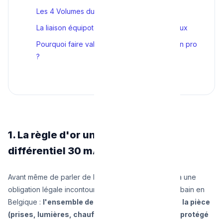
Les 4 Volumes du RGIE expliqués (0, 1, 2, 3)
La liaison équipotentielle : Protéger les tuyaux
Pourquoi faire valider sa salle de bain par un pro
?
1. La règle d'or universelle : Le
différentiel 30 mA
Avant même de parler de la position des prises, il y a une
obligation légale incontournable pour toute salle de bain en
Belgique :
l'ensemble des circuits électriques de la pièce
(prises, lumières, chauffage, aération) doit être protégé