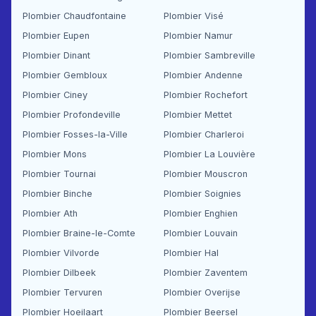
Plombier Chaudfontaine
Plombier Visé
Plombier Eupen
Plombier Namur
Plombier Dinant
Plombier Sambreville
Plombier Gembloux
Plombier Andenne
Plombier Ciney
Plombier Rochefort
Plombier Profondeville
Plombier Mettet
Plombier Fosses-la-Ville
Plombier Charleroi
Plombier Mons
Plombier La Louvière
Plombier Tournai
Plombier Mouscron
Plombier Binche
Plombier Soignies
Plombier Ath
Plombier Enghien
Plombier Braine-le-Comte
Plombier Louvain
Plombier Vilvorde
Plombier Hal
Plombier Dilbeek
Plombier Zaventem
Plombier Tervuren
Plombier Overijse
Plombier Hoeilaart
Plombier Beersel