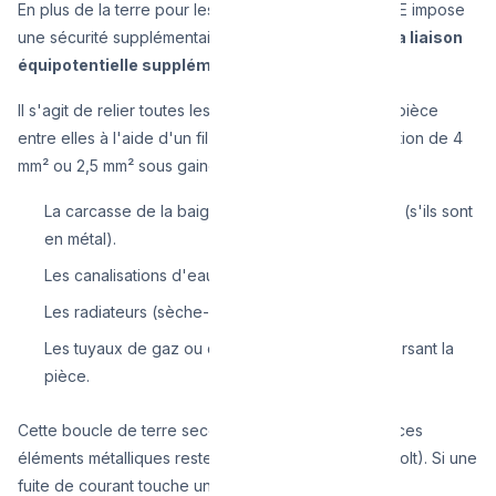
En plus de la terre pour les prises de courant, le RGIE impose
une sécurité supplémentaire dans la salle de bain :
la liaison
équipotentielle supplémentaire
.
Il s'agit de relier toutes les parties métalliques de la pièce
entre elles à l'aide d'un fil de cuivre vert/jaune (section de 4
mm² ou 2,5 mm² sous gaine). Cela concerne :
La carcasse de la baignoire ou du bac à douche (s'ils sont
en métal).
Les canalisations d'eau chaude et d'eau froide.
Les radiateurs (sèche-serviettes à eau).
Les tuyaux de gaz ou de chauffage central traversant la
pièce.
Cette boucle de terre secondaire garantit que tous ces
éléments métalliques restent au même potentiel (0 Volt). Si une
fuite de courant touche un tuyau, vous ne serez pas