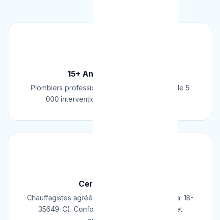
🏆
15+ Ans d'Expérience
Plombiers professionnels depuis 2009. Plus de 5
000 interventions réussies en Belgique.
📜
Certifié & Agréé
Chauffagistes agréés Cerga/Cedicol (N° Cerga: 18-
35649-C). Conformes aux normes belges et