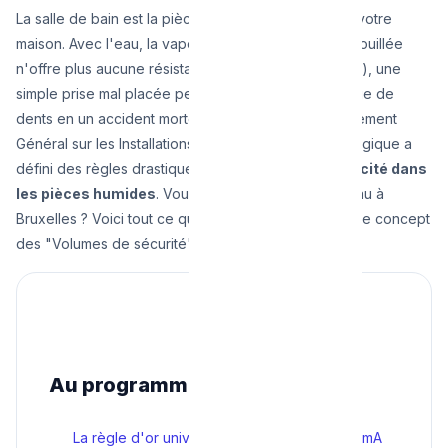
La salle de bain est la pièce la plus dangereuse de votre
maison. Avec l'eau, la vapeur et la nudité (la peau mouillée
n'offre plus aucune résistance au courant électrique), une
simple prise mal placée peut transformer un brossage de
dents en un accident mortel. C'est pourquoi le Règlement
Général sur les Installations Électriques (RGIE) en Belgique a
défini des règles drastiques pour encadrer l'
électricité dans
les pièces humides
. Vous rénovez votre salle d'eau à
Bruxelles ? Voici tout ce que vous devez savoir sur le concept
des "Volumes de sécurité".
Au programme
La règle d'or universelle : Le différentiel 30 mA