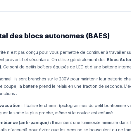
vital des blocs autonomes (BAES)
ité n'est pas conçu pour vous permettre de continuer à travailler su
nt préventif et sécuritaire. On utilise généralement des
Blocs Auto
)
. Ce sont de petits boîtiers équipés de LED et d'une batterie interne
ormal, ils sont branchés sur le 230V pour maintenir leur batterie c
e coupe, la batterie prend le relais en une fraction de seconde. L'é
nctions :
vacuation :
Il balise le chemin (pictogrammes du petit bonhomme ver
quer la sortie la plus proche, même si le couloir est enfumé.
ambiance (anti-panique) :
Il maintient une luminosité minimale dans
lls d'accueil) pour éviter que les gens ne se bousculent ou ne tom