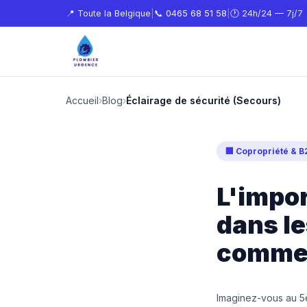
📍 Toute la Belgique
|
📞
0465 68 51 58
|
🕐 24h/24 — 7j/7
Accueil
›
Blog
›
Éclairage de sécurité (Secours)
🏢 Copropriété & B
L'impor
dans le
commer
Imaginez-vous au 5è