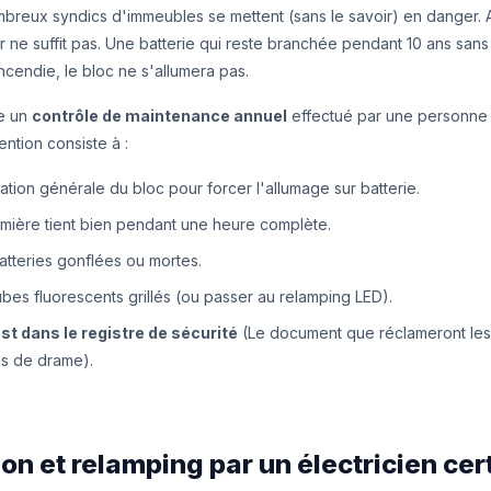
mbreux syndics d'immeubles se mettent (sans le savoir) en danger. 
 ne suffit pas. Une batterie qui reste branchée pendant 10 ans sans êt
'incendie, le bloc ne s'allumera pas.
se un
contrôle de maintenance annuel
effectué par une personne q
vention consiste à :
ation générale du bloc pour forcer l'allumage sur batterie.
lumière tient bien pendant une heure complète.
atteries gonflées ou mortes.
bes fluorescents grillés (ou passer au relamping LED).
st dans le registre de sécurité
(Le document que réclameront les
s de drame).
tion et relamping par un électricien cert