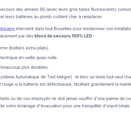
 secours des années 90 (avec leurs gros tubes fluorescents) con
et leurs batteries au plomb coûtent cher à remplacer.
triciens
intervient dans tout Bruxelles pour moderniser vos installat
lacement par des
blocs de secours 100% LED
:
ne (boîtiers extra-plats).
ctrique en veille quasi nulle.
m beaucoup plus durables.
ystème Automatique de Test Intégré) : le bloc se teste tout seul c
 rouge si la batterie est défectueuse, facilitant grandement la main
itants ou de vos employés ne doit jamais souffrir d'une panne de c
e votre éclairage d'évacuation pour une tranquillité d'esprit totale.