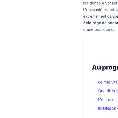
résidence à Schaerb
L'obscurité est tota
extrêmement dangere
éclairage de seco
d'une boutique ou r
Au pro
Le rôle vit
Que dit la 
L'entretien
Installation