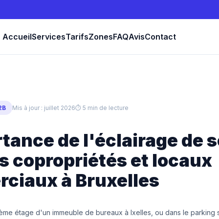
Accueil
Services
Tarifs
Zones
FAQ
Avis
Contact
2B
Mis à jour : juillet 2026
⏱ 5 min de lecture
tance de l'éclairage de 
s copropriétés et locaux
ciaux à Bruxelles
me étage d'un immeuble de bureaux à Ixelles, ou dans le parking s