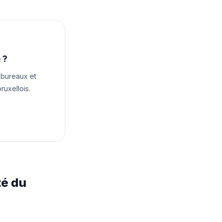
 ?
 bureaux et
uxellois.
té du