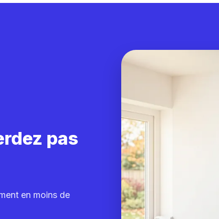
erdez pas
ement en moins de