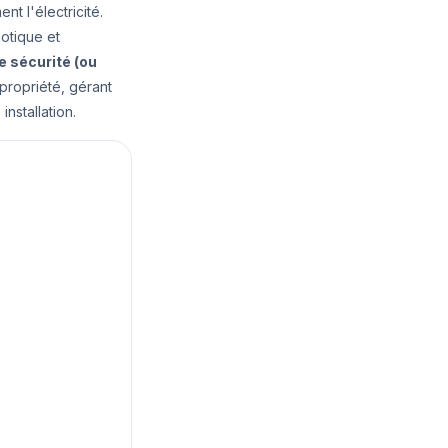
t l'électricité.
aotique et
e sécurité (ou
propriété, gérant
nstallation.