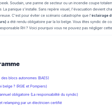
eek. Soudain, une panne de secteur ou un incendie coupe totalemen
le. La panique s'installe. Sans repère visuel, l'évacuation devient ch
use. C'est pour éviter ce scénario catastrophe que l'
éclairage d
urs)
a été rendu obligatoire par la loi belge. Vous êtes syndic de co
esponsable RH ? Voici pourquoi vous ne pouvez pas négliger cette i
gramme
al des blocs autonomes (BAES)
loi belge ? (RGIE et Pompiers)
 annuel obligatoire (La responsabilité du syndic)
 et relamping par un électricien certifié