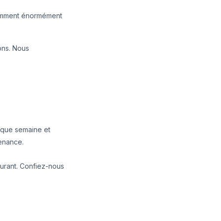
somment énormément
ions. Nous
haque semaine et
tenance.
ourant. Confiez-nous