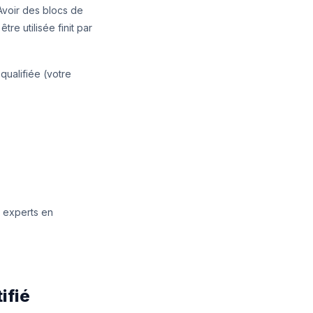
Avoir des blocs de
re utilisée finit par
ualifiée (votre
 experts en
ifié