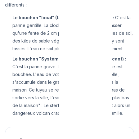
différents :
Le bouchon "local" (Le bac est plein de boue) :
C'est la
panne gentille. La cloche du sterfput ne laisse passer
qu'une fente de 2 cm pour l'eau. Au fil des lavages de sol,
des kilos de sable végétal de vos chaussures s'y sont
tassés. L'eau ne sait plus passer ce goulot localement.
Le bouchon "Systémique" (Le vase communicant) :
C'est la panne grave. La grille d'égout dans la rue est
bouchée. L'eau de votre douche, du lave-vaisselle,
s'accumule dans le grand tuyau sous le béton de la
maison. Ce tuyau se remplit d'eau sale. N'ayant pas de
sortie vers la ville, l'eau remonte par le "point le plus bas
de la maison" : Le sterfput de votre cave devient alors un
dangereux volcan crachant les WC de toute la famille.