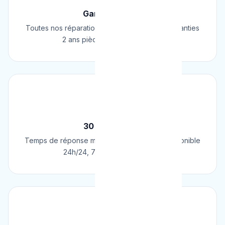
Garantie 2 Ans
Toutes nos réparations et installations sont garanties
2 ans pièces et main d'œuvre.
⚡
30 Min Chrono
Temps de réponse moyen de 30 minutes. Disponible
24h/24, 7j/7, 365 jours par an.
💰