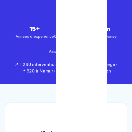
15+
5 000+
30 min
Années d'expérience
Clients satisfaits
Temps de réponse
4.9/5
Avis Google (500+)
📍 1 240 interventions à Bruxelles
•
📍 850 à Liège
•
📍 620 à Namur
•
📍 1 430 en Brabant Wallon
🏆