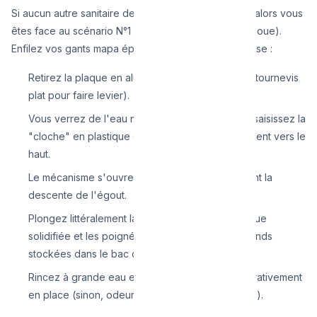
Si aucun autre sanitaire de la maison ne se bouche, alors vous
êtes face au scénario N°1 (le bouchon local lié à la boue).
Enfilez vos gants mapa épais, ça ne sentira pas la rose :
Retirez la plaque en aluminium au sol (utilisez un tournevis
plat pour faire levier).
Vous verrez de l'eau noire et ronde. Au centre, saisissez la
"cloche" en plastique ou fonte, et tirez-la fortement vers le
haut.
Le mécanisme s'ouvre, vous révélant directement la
descente de l'égout.
Plongez littéralement la main pour arracher la boue
solidifiée et les poignées de cheveux nauséabonds
stockées dans le bac de rétention.
Rincez à grande eau et remettez la cloche impérativement
en place (sinon, odeurs immédiates le lendemain).