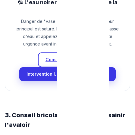
💦 L'eau noire remonte par le sol de la
cave ?
Danger de "vase communicant" ! Le collecteur
principal est saturé. Ne tirez plus la moindre chasse
d'eau et appelez un camion pompe de toute
urgence avant inondation totale du bâtiment.
Consulter nos Tarifs
Intervention Urgence Inondation Cave
3. Conseil bricolage : comment assainir
l'avaloir