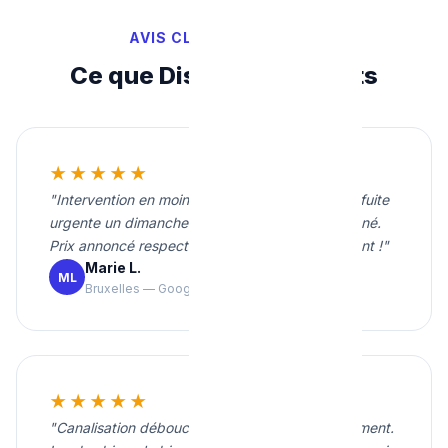
AVIS CLIENTS VÉRIFIÉS
Ce que Disent Nos Clients
★★★★★
"Intervention en moins de 20 minutes pour une fuite
urgente un dimanche soir. Travail propre et soigné.
Prix annoncé respecté. Je recommande vivement !"
Marie L.
ML
Bruxelles — Google
★★★★★
"Canalisation débouchée rapidement et proprement.