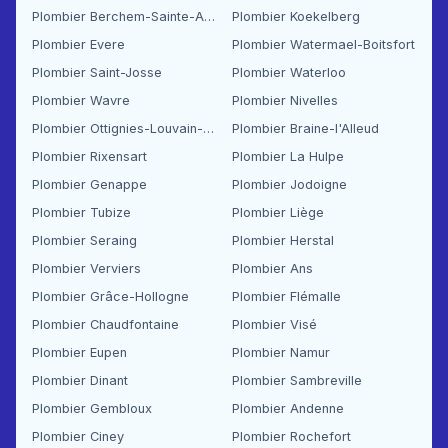
Plombier Berchem-Sainte-Agathe
Plombier Koekelberg
Plombier Evere
Plombier Watermael-Boitsfort
Plombier Saint-Josse
Plombier Waterloo
Plombier Wavre
Plombier Nivelles
Plombier Ottignies-Louvain-la-Neuve
Plombier Braine-l'Alleud
Plombier Rixensart
Plombier La Hulpe
Plombier Genappe
Plombier Jodoigne
Plombier Tubize
Plombier Liège
Plombier Seraing
Plombier Herstal
Plombier Verviers
Plombier Ans
Plombier Grâce-Hollogne
Plombier Flémalle
Plombier Chaudfontaine
Plombier Visé
Plombier Eupen
Plombier Namur
Plombier Dinant
Plombier Sambreville
Plombier Gembloux
Plombier Andenne
Plombier Ciney
Plombier Rochefort