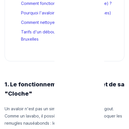
Comment fonctionne le sterfput (et sa cloche) ?
Pourquoi l'avaloir déborde-t-il ? (Les 2 causes)
Comment nettoyer son sterfput soi-même
Tarifs d'un débouchage Sterfput / Avaloir à
Bruxelles
1. Le fonctionnement du Sterfput et de sa
"Cloche"
Un avaloir n'est pas un simple trou relié au tout-à-l'égout.
Comme un lavabo, il possède un mécanisme pour bloquer les
remugles nauséabonds : le siphon-cloche.