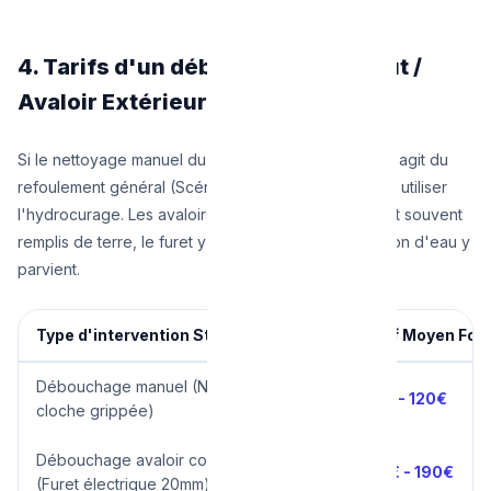
4. Tarifs d'un débouchage Sterfput /
Avaloir Extérieur à Bruxelles
Si le nettoyage manuel du bac ne suffit pas, ou s'il s'agit du
refoulement général (Scénario 2), le plombier devra utiliser
l'hydrocurage. Les avaloirs de cour (extérieurs) sont souvent
remplis de terre, le furet y est inutile, seule la pression d'eau y
parvient.
Type d'intervention Sterfput / Avaloir
Tarif Moyen Forfa
Débouchage manuel (Nettoyage bac et
90€ - 120€
cloche grippée)
Débouchage avaloir cours / terrasse
130€ - 190€
(Furet électrique 20mm)