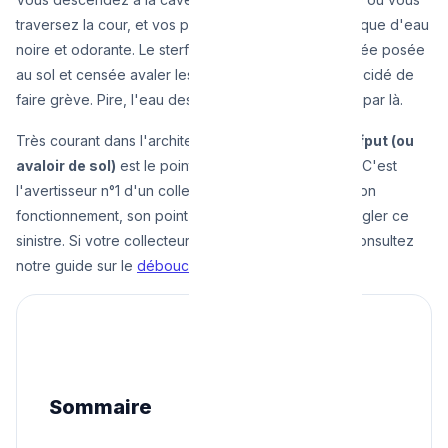
traversez la cour, et vos pieds finissent dans une flaque d'eau
noire et odorante. Le sterfput, cette petite grille carrée posée
au sol et censée avaler les eaux de nettoyage, a décidé de
faire grève. Pire, l'eau des étages semble remonter par là.
Très courant dans l'architecture bruxelloise,
le sterfput (ou
avaloir de sol)
est le point le plus bas de la maison. C'est
l'avertisseur n°1 d'un collecteur bouché. Zoom sur son
fonctionnement, son point faible, et les tarifs pour régler ce
sinistre. Si votre collecteur est totalement obstrué, consultez
notre guide sur le
débouchage d'égout
.
Sommaire