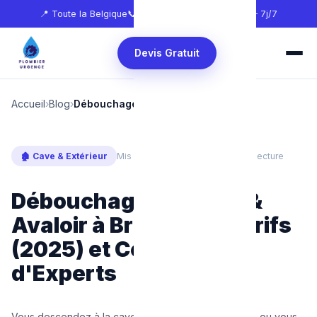
📍 Toute la Belgique
📞
0465 68 51 58
🕐 24h/24 — 7j/7
Devis Gratuit
Accueil
›
Blog
›
Débouchage sterfput avaloir tarifs
🏚️ Cave & Extérieur
Mis à jour : Mars 2025
⏱ 4 min de lecture
Débouchage Sterfput &
Avaloir à Bruxelles : Tarifs
(2025) et Conseils
d'Experts
Vous descendez à la cave avec votre panier à linge ou vous