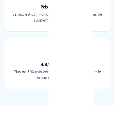
Prix Fixe Garanti
Le prix est communiqué AVANT l'intervention. Pas de
supplément surprise, jamais.
⭐
4.9/5 sur Google
Plus de 500 avis vérifiés sur Google. Le plombier le
mieux noté de Belgique.