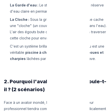
La Garde d'eau :
Le sterfput maintient une petite réserve
d'eau claire en permanence.
La Cloche :
Sous la grille métallique décorative se cache
une "cloche" (un couvercle inversé plongeant dans l'eau).
L'air des égouts bute contre l'eau et ne peut pas traverser
cette cloche pour envahir votre garage.
C'est un système brillant... mais cette garde d'eau est une
véritable
piscine à cheveux, poils de chiens, boues et
charpies
lâchées par la machine à laver de la cave.
2. Pourquoi l'avaloir de la cave refoule-t-
il ? (2 scénarios)
Face à un avaloir inondé, le diagnostic du déboucheur
professionnel tiendra compte de deux scénarios radicalement