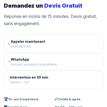
Demandez un
Devis Gratuit
Réponse en moins de 15 minutes. Devis gratuit,
sans engagement.
Appeler maintenant
📞
0465 68 51 58
WhatsApp
💬
Envoyez une photo du problème
Intervention en 30 min
⚡
24h/24 — 7j/7
🏆
✅
15+ ans d'expérience
Certifié & agréé
🛡️
⭐