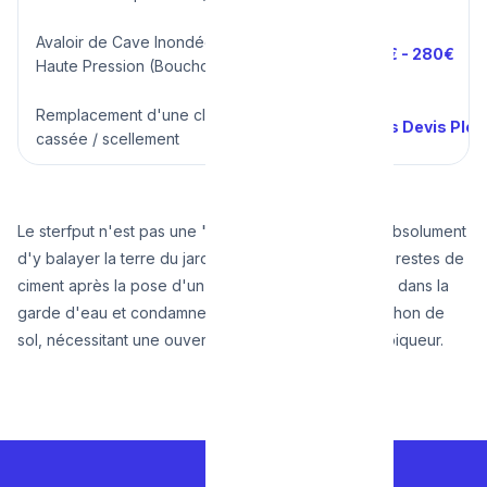
Avaloir de Cave Inondée avec Curage
190€ - 280€
Haute Pression (Bouchon général)
Remplacement d'une cloche en PVC
Sous Devis Plo
cassée / scellement
Le sterfput n'est pas une "poubelle de sol". Évitez absolument
d'y balayer la terre du jardin ou pire, d'y verser vos restes de
ciment après la pose d'un carrelage ! L'amas durcira dans la
garde d'eau et condamnera définitivement votre siphon de
sol, nécessitant une ouverture de dalle au marteau piqueur.