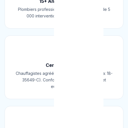
15+ Ans d'Expérience
Plombiers professionnels depuis 2009. Plus de 5
000 interventions réussies en Belgique.
📜
Certifié & Agréé
Chauffagistes agréés Cerga/Cedicol (N° Cerga: 18-
35649-C). Conformes aux normes belges et
européennes.
🛡️