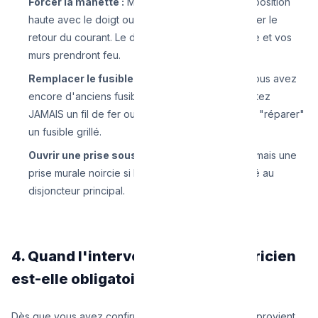
Forcer la manette :
Maintenir le disjoncteur en position
haute avec le doigt ou avec du scotch pour forcer le
retour du courant. Le disjoncteur finira par fondre et vos
murs prendront feu.
Remplacer le fusible par un fil de cuivre :
Si vous avez
encore d'anciens fusibles en céramique, ne mettez
JAMAIS un fil de fer ou du papier aluminium pour "réparer"
un fusible grillé.
Ouvrir une prise sous tension :
Ne dévissez jamais une
prise murale noircie si le courant n'est pas coupé au
disjoncteur principal.
4. Quand l'intervention d'un électricien
est-elle obligatoire ?
Dès que vous avez confirmé que le court-circuit ne provient