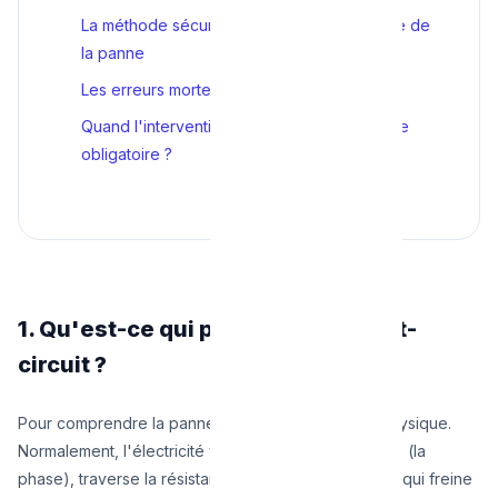
La méthode sécurisée pour trouver l'origine de
la panne
Les erreurs mortelles à ne jamais commettre
Quand l'intervention d'un électricien est-elle
obligatoire ?
1. Qu'est-ce qui provoque un court-
circuit ?
Pour comprendre la panne, il faut comprendre la physique.
Normalement, l'électricité voyage depuis le fil rouge (la
phase), traverse la résistance de votre appareil (ce qui freine