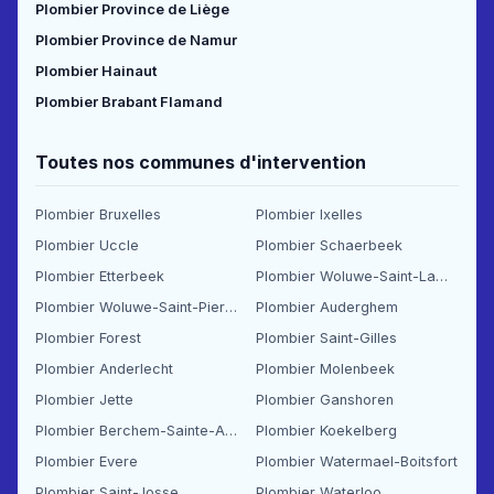
Plombier Province de Liège
Plombier Province de Namur
Plombier Hainaut
Plombier Brabant Flamand
Toutes nos communes d'intervention
Plombier Bruxelles
Plombier Ixelles
Plombier Uccle
Plombier Schaerbeek
Plombier Etterbeek
Plombier Woluwe-Saint-Lambert
Plombier Woluwe-Saint-Pierre
Plombier Auderghem
Plombier Forest
Plombier Saint-Gilles
Plombier Anderlecht
Plombier Molenbeek
Plombier Jette
Plombier Ganshoren
Plombier Berchem-Sainte-Agathe
Plombier Koekelberg
Plombier Evere
Plombier Watermael-Boitsfort
Plombier Saint-Josse
Plombier Waterloo