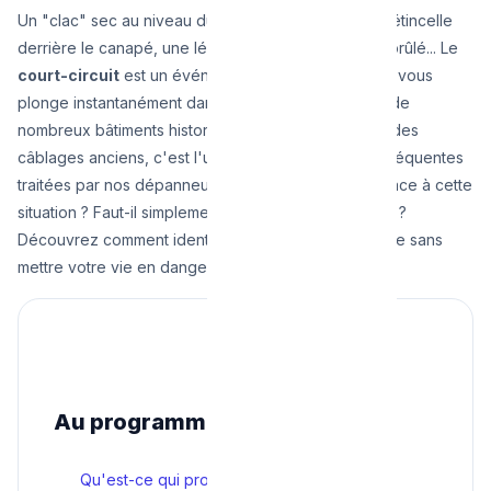
Un "clac" sec au niveau du tableau électrique, une étincelle
derrière le canapé, une légère odeur de plastique brûlé... Le
court-circuit
est un événement impressionnant qui vous
plonge instantanément dans le noir. À Bruxelles, où de
nombreux bâtiments historiques possèdent encore des
câblages anciens, c'est l'une des pannes les plus fréquentes
traitées par nos dépanneurs. Mais comment réagir face à cette
situation ? Faut-il simplement remonter le disjoncteur ?
Découvrez comment identifier la source du problème sans
mettre votre vie en danger.
Au programme
Qu'est-ce qui provoque un court-circuit ?