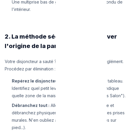
Une multiprise bas de gamme surchargée qui a fondu de
l'intérieur.
2. La méthode sécurisée pour trouver
l'origine de la panne
Votre disjoncteur a sauté ? Ne le remontez pas aveuglément.
Procédez par élimination :
Repérez le disjoncteur abaissé :
Ouvrez votre tableau.
Identifiez quel petit levier est tombé. Cela vous indique
quelle zone de la maison est touchée (ex: "Prises Salon").
Débranchez tout :
Allez dans la zone concernée et
débranchez physiquement TOUS les appareils des prises
murales. N'en oubliez aucun (box internet, lampes sur
pied...).