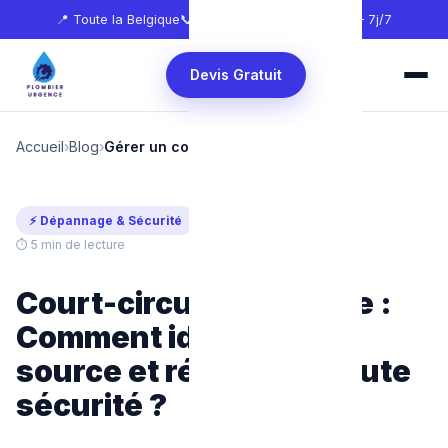
📍 Toute la Belgique
📞
0465 68 51 58
🕐 24h/24 — 7j/7
Devis Gratuit
Accueil
›
Blog
›
Gérer un court-circuit
⚡ Dépannage & Sécurité
Mis à jour : juillet 2026
⏱ 5 min de lecture
Court-circuit électrique :
Comment identifier la
source et réparer en toute
sécurité ?