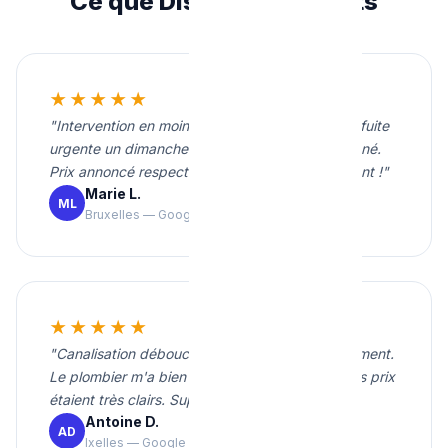
Ce que Disent Nos Clients
★★★★★
"Intervention en moins de 20 minutes pour une fuite
urgente un dimanche soir. Travail propre et soigné.
Prix annoncé respecté. Je recommande vivement !"
Marie L.
ML
Bruxelles — Google
★★★★★
"Canalisation débouchée rapidement et proprement.
Le plombier m'a bien expliqué le problème et les prix
étaient très clairs. Super service."
Antoine D.
AD
Ixelles — Google