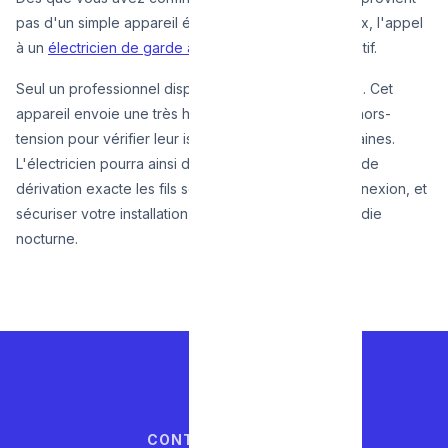
pas d'un simple appareil électroménager défectueux, l'appel
à un
électricien de garde à Bruxelles
devient impératif.
Seul un professionnel dispose d'un
mégohmmètre
. Cet
appareil envoie une très haute tension dans les fils hors-
tension pour vérifier leur isolation à l'intérieur des gaines.
L'électricien pourra ainsi détecter dans quelle boîte de
dérivation exacte les fils se touchent, réparer la connexion, et
sécuriser votre installation pour vous éviter un incendie
nocturne.
CONTACTEZ-NOUS