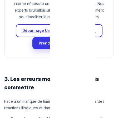
interne nécessite un dépannage professionnel. Nos
experts bruxellois utilisent des testeurs d'isolement
pour localiser la panne sans détruire vos murs.
Dépannage Urgent : +32 470 00 00 00
Prendre Rendez-vous
3. Les erreurs mortelles à ne jamais
commettre
Face à un manque de lumière, l'être humain a parfois des
réactions illogiques et dangereuses :