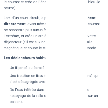
le courant et crée de l'énergie), puis repart par le fil bleu (le
neutre).
Lors d'un court-circuit, la phase et le neutre
se touchent
directement
, avant même d'atteindre l'appareil. Le courant
ne rencontre plus aucun frein. Il s'emballe, chauffe à
l'extrême, et crée un arc électrique. Heureusement, votre
disjoncteur (s'il est aux normes) détecte cette anomalie
magnétique et coupe le circuit en un millième de seconde.
Les déclencheurs habituels à Bruxelles :
Un fil pincé ou écrasé par un meuble lourd.
Une isolation en tissu (dans les très vieilles maisons) qui
s'est désagrégée avec le temps.
De l'eau infiltrée dans une prise (souvent après le
nettoyage de la salle de bain ou de fortes pluies sur un
balcon).