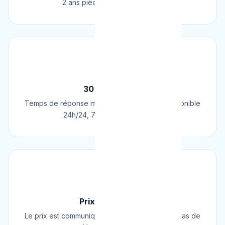
2 ans pièces et main d'œuvre.
⚡
30 Min Chrono
Temps de réponse moyen de 30 minutes. Disponible
24h/24, 7j/7, 365 jours par an.
💰
Prix Fixe Garanti
Le prix est communiqué AVANT l'intervention. Pas de