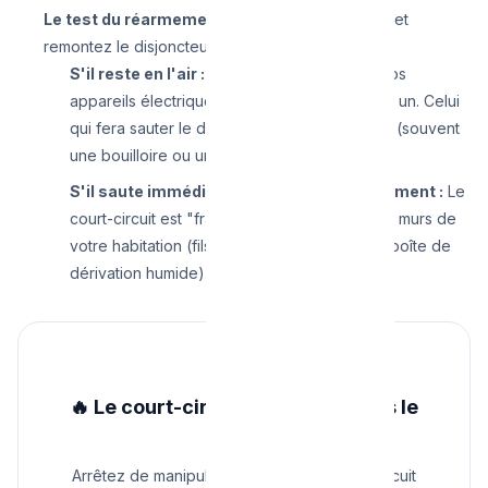
Le test du réarmement :
Retournez au tableau et
remontez le disjoncteur.
S'il reste en l'air :
La panne vient d'un de vos
appareils électriques. Rebranchez-les un par un. Celui
qui fera sauter le disjoncteur est le coupable (souvent
une bouilloire ou un fer à repasser).
S'il saute immédiatement avec un claquement :
Le
court-circuit est "franc" et se trouve dans les murs de
votre habitation (fils dénudés, prise fondue, boîte de
dérivation humide).
Arrêtez tout !
🔥 Le court-circuit est caché dans le
mur ?
Arrêtez de manipuler le tableau. Un court-circuit