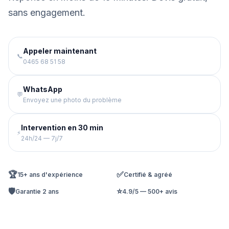
sans engagement.
Appeler maintenant
📞
0465 68 51 58
WhatsApp
💬
Envoyez une photo du problème
Intervention en 30 min
⚡
24h/24 — 7j/7
🏆
✅
15+ ans d'expérience
Certifié & agréé
🛡️
⭐
Garantie 2 ans
4.9/5 — 500+ avis