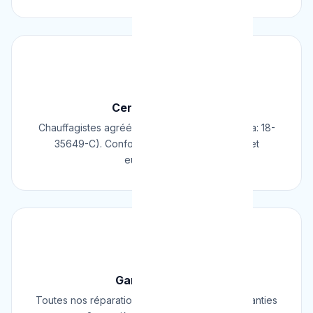
📜
Certifié & Agréé
Chauffagistes agréés Cerga/Cedicol (N° Cerga: 18-
35649-C). Conformes aux normes belges et
européennes.
🛡️
Garantie 2 Ans
Toutes nos réparations et installations sont garanties