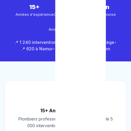
15+
5 000+
30 min
Années d'expérience
Clients satisfaits
Temps de réponse
4.9/5
Avis Google (500+)
📍 1 240 interventions à Bruxelles
•
📍 850 à Liège
•
📍 620 à Namur
•
📍 1 430 en Brabant Wallon
🏆
15+ Ans d'Expérience
Plombiers professionnels depuis 2009. Plus de 5
000 interventions réussies en Belgique.