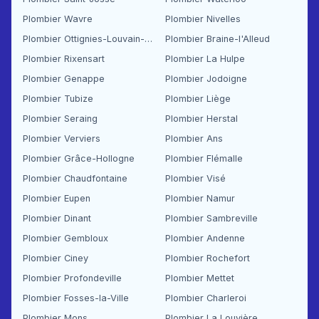
Plombier Wavre
Plombier Nivelles
Plombier Ottignies-Louvain-la-Neuve
Plombier Braine-l'Alleud
Plombier Rixensart
Plombier La Hulpe
Plombier Genappe
Plombier Jodoigne
Plombier Tubize
Plombier Liège
Plombier Seraing
Plombier Herstal
Plombier Verviers
Plombier Ans
Plombier Grâce-Hollogne
Plombier Flémalle
Plombier Chaudfontaine
Plombier Visé
Plombier Eupen
Plombier Namur
Plombier Dinant
Plombier Sambreville
Plombier Gembloux
Plombier Andenne
Plombier Ciney
Plombier Rochefort
Plombier Profondeville
Plombier Mettet
Plombier Fosses-la-Ville
Plombier Charleroi
Plombier Mons
Plombier La Louvière