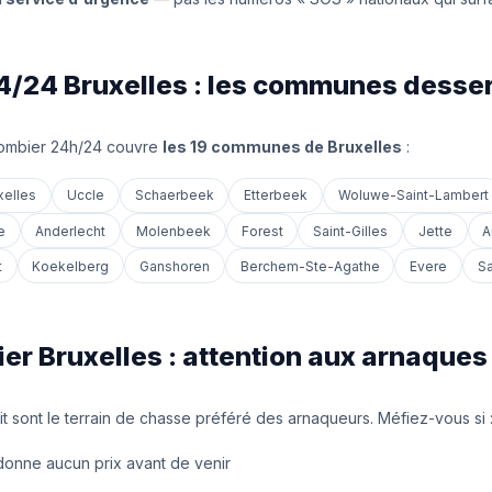
4/24 Bruxelles : les communes desserv
lombier 24h/24 couvre
les 19 communes de Bruxelles
:
xelles
Uccle
Schaerbeek
Etterbeek
Woluwe-Saint-Lambert
e
Anderlecht
Molenbeek
Forest
Saint-Gilles
Jette
A
t
Koekelberg
Ganshoren
Berchem-Ste-Agathe
Evere
Sa
er Bruxelles : attention aux arnaques 
t sont le terrain de chasse préféré des arnaqueurs. Méfiez-vous si 
donne aucun prix avant de venir