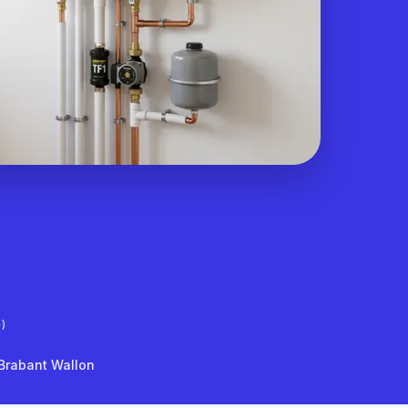
)
 Brabant Wallon