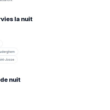
ies la nuit
uderghem
int-Josse
de nuit
: