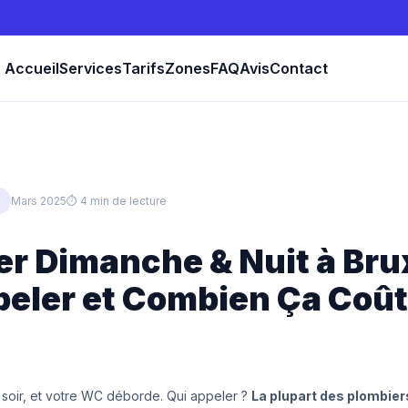
Accueil
Services
Tarifs
Zones
FAQ
Avis
Contact
Mars 2025
⏱ 4 min de lecture
r Dimanche & Nuit à Brux
peler et Combien Ça Coû
e soir, et votre WC déborde. Qui appeler ?
La plupart des plombier