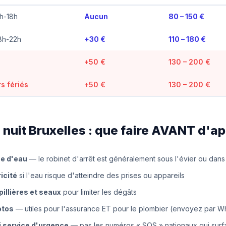
h-18h
Aucun
80 – 150 €
8h-22h
+30 €
110 – 180 €
+50 €
130 – 200 €
s fériés
+50 €
130 – 200 €
 nuit Bruxelles : que faire AVANT d'a
ée d'eau
— le robinet d'arrêt est généralement sous l'évier ou dans
icité
si l'eau risque d'atteindre des prises ou appareils
illières et seaux
pour limiter les dégâts
otos
— utiles pour l'assurance ET pour le plombier (envoyez par 
i service d'urgence
— pas les numéros « SOS » nationaux qui surf