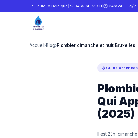
📍 Toute la Belgique
|
📞
0465 68 51 58
|
🕐 24h/24 — 7j/7
Accueil
›
Blog
›
Plombier dimanche et nuit Bruxelles
🌙 Guide Urgences
Plombie
Qui Ap
(2025)
Il est 23h, dimanch