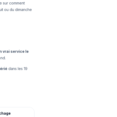
ide sur comment
nuit ou du dimanche
 vrai service le
end.
érié
dans les 19
chage