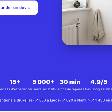
ander un devis
15+
5 000+
30 min
4.9/5
Années d'expérience
Clients satisfaits
Temps de réponse
Avis Google (500+
entions à Bruxelles
•
📍 850 à Liège
•
📍 620 à Namur
•
📍 1 430 en