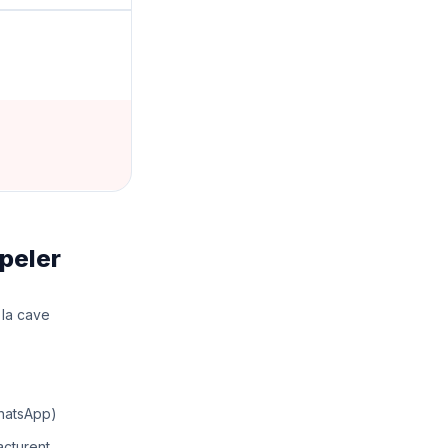
ppeler
 la cave
WhatsApp)
acturent