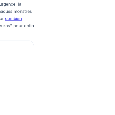
urgence, la
arnaques monstres
sur
combien
euros" pour enfin