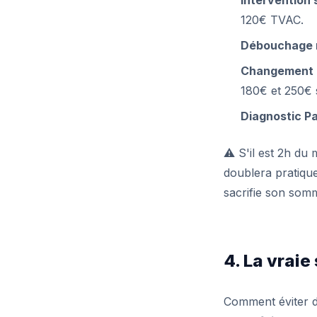
120€ TVAC.
Débouchage m
Changement d'
180€ et 250€ 
Diagnostic P
⚠️ S'il est 2h du
doublera pratique
sacrifie son somm
4. La vraie
Comment éviter de