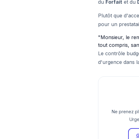
du
Forfait
et du
Plutôt que d'acc
pour un prestata
"Monsieur, le re
tout compris, sa
Le contrôle budg
d'urgence dans la
Ne prenez plu
Urge
G