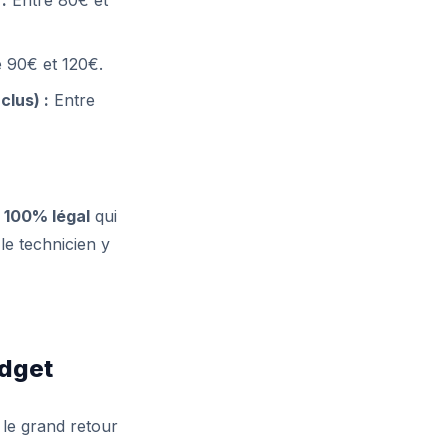
 90€ et 120€.
lus) :
Entre
 100% légal
qui
le technicien y
udget
 le grand retour