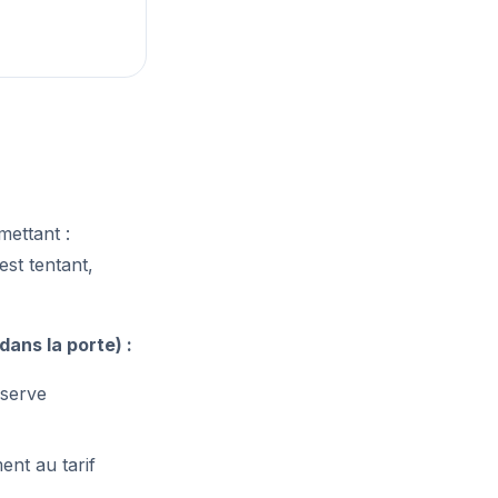
ettant :
'est tentant,
ans la porte) :
éserve
ent au tarif