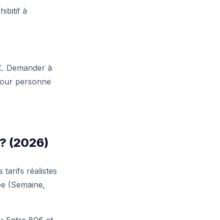
ibitif à
€. Demander à
pour personne
 ? (2026)
tarifs réalistes
ée (Semaine,
:
Entre 80€ et