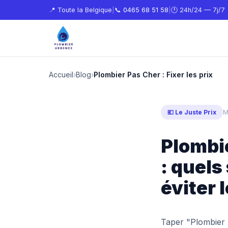
📍 Toute la Belgique
|
📞
0465 68 51 58
|
🕐 24h/24 — 7j/7
Accueil
›
Blog
›
Plombier Pas Cher : Fixer les prix
💶 Le Juste Prix
M
Plombie
: quels
éviter 
Taper "Plombier 