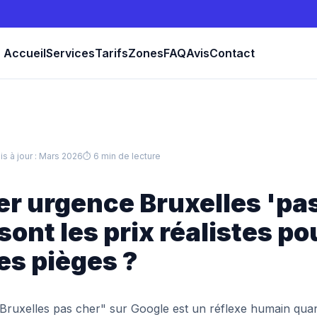
Accueil
Services
Tarifs
Zones
FAQ
Avis
Contact
is à jour : Mars 2026
⏱ 6 min de lecture
r urgence Bruxelles 'pa
 sont les prix réalistes po
les pièges ?
Bruxelles pas cher" sur Google est un réflexe humain quan