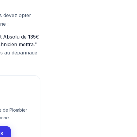
us devez opter
ne :
it Absolu de 135€
hnicien mettra."
és au dépannage
te de Plombier
anne.
58