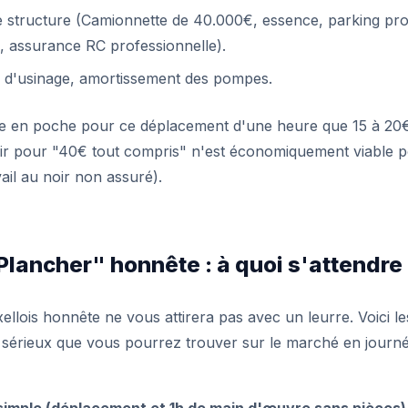
 structure (Camionnette de 40.000€, essence, parking proh
e, assurance RC professionnelle).
 d'usinage, amortissement des pompes.
ne en poche pour ce déplacement d'une heure que 15 à 20
ir pour "40€ tout compris" n'est économiquement viable 
vail au noir non assuré).
 Plancher" honnête : à quoi s'attendre
llois honnête ne vous attirera pas avec un leurre. Voici les 
s sérieux que vous pourrez trouver sur le marché en journ
simple (déplacement et 1h de main d'œuvre sans pièces) 