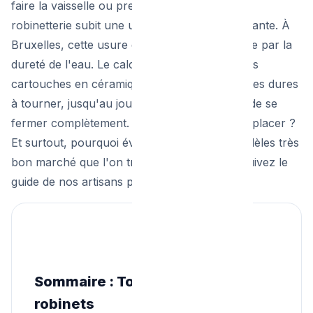
faire la vaisselle ou prendre une douche. La
robinetterie subit une usure mécanique constante. À
Bruxelles, cette usure est fortement accélérée par la
dureté de l'eau. Le calcaire se dépose dans les
cartouches en céramique, rendant les manettes dures
à tourner, jusqu'au jour où le robinet refuse de se
fermer complètement. Faut-il réparer ou remplacer ?
Et surtout, pourquoi éviter à tout prix les modèles très
bon marché que l'on trouve sur internet ? Suivez le
guide de nos artisans plombiers.
Sommaire : Tout savoir sur les
robinets