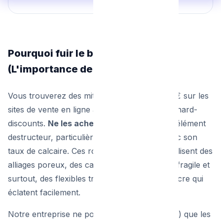
Pourquoi fuir le bas de gamme
(L'importance de la marque)
Vous trouverez des mitigeurs de cuisine à 29€ sur les
sites de vente en ligne asiatiques ou dans les hard-
discounts.
Ne les achetez pas.
L'eau est un élément
destructeur, particulièrement à Bruxelles avec son
taux de calcaire. Ces robinets bon marché utilisent des
alliages poreux, des cartouches en plastique fragile et
surtout, des flexibles tressés de qualité médiocre qui
éclatent facilement.
Notre entreprise ne pose (et ne recommande) que les