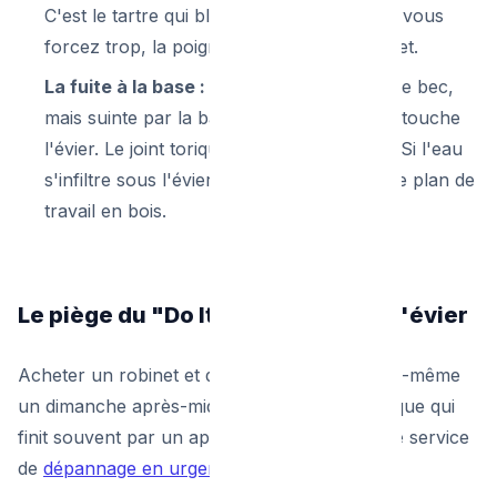
C'est le tartre qui bloque le mécanisme. Si vous
forcez trop, la poignée finira par casser net.
La fuite à la base :
L'eau ne sort pas par le bec,
mais suinte par la base du robinet, là où il touche
l'évier. Le joint torique d'embase est mort. Si l'eau
s'infiltre sous l'évier, elle fera pourrir votre plan de
travail en bois.
Le piège du "Do It Yourself" sous l'évier
Acheter un robinet et décider de l'installer soi-même
un dimanche après-midi est une scène classique qui
finit souvent par un appel de détresse à notre service
de
dépannage en urgence
.