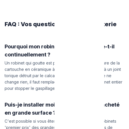
FAQ : Vos questions sur la robinetterie
Pourquoi mon robinet de cuisine goutte-t-il
continuellement ?
Un robinet qui goutte est presque toujours dû à l'usure de la
cartouche en céramique à l'intérieur du mitigeur, ou à un joint
torique détruit par le calcaire. Si resserrer la poignée ne
change rien, il faut remplacer la cartouche ou le robinet entier
pour stopper le gaspillage d'eau.
Puis-je installer moi-même un robinet acheté
en grande surface ?
C'est possible si vous êtes bon bricoleur, mais les robinets
'premier prix' des grandes surfaces ont des flexibles de