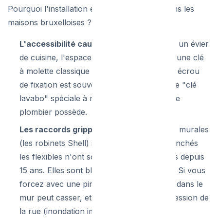
Pourquoi l'installation est-elle compliquée dans les
maisons bruxelloises ?
L'accessibilité cauchemardesque :
Sous un évier
de cuisine, l'espace est minuscule. Passer une clé
à molette classique pour dévisser le grand écrou
de fixation est souvent impossible sans une "clé
lavabo" spéciale à manche long que seul le
plombier possède.
Les raccords grippés :
Les petites vannes murales
(les robinets Shell) sur lesquelles sont branchés
les flexibles n'ont souvent pas été fermées depuis
15 ans. Elles sont bloquées par le calcaire. Si vous
forcez avec une pince, le tuyau en cuivre dans le
mur peut casser, et l'eau jaillira avec la pression de
la rue (inondation immédiate).