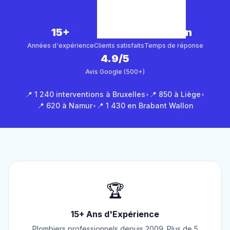
15+
5 000+
30 min
Années d'expérience
Clients satisfaits
Temps de réponse
4.9/5
Avis Google (500+)
📍 1 240 interventions à Bruxelles
•
📍 850 à Liège
•
📍 620 à Namur
•
📍 1 430 en Brabant Wallon
🏆
15+ Ans d'Expérience
Plombiers professionnels depuis 2009. Plus de 5