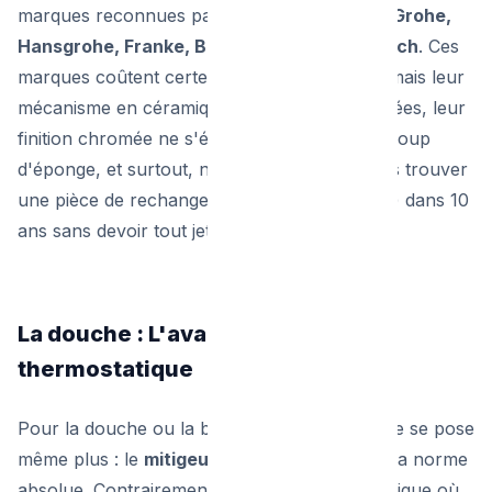
marques reconnues par les professionnels :
Grohe,
Hansgrohe, Franke, Blanco ou Villeroy & Boch
. Ces
marques coûtent certes plus cher à l'achat, mais leur
mécanisme en céramique est garanti des années, leur
finition chromée ne s'écaille pas au premier coup
d'éponge, et surtout, nous pourrons toujours trouver
une pièce de rechange (comme la cartouche) dans 10
ans sans devoir tout jeter.
La douche : L'avantage absolu du
thermostatique
Pour la douche ou la baignoire, la question ne se pose
même plus : le
mitigeur thermostatique
est la norme
absolue. Contrairement à un mélangeur classique où