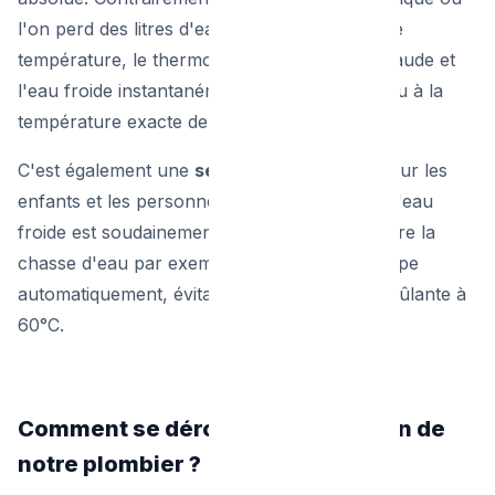
l'on perd des litres d'eau à chercher la bonne
température, le thermostatique gère l'eau chaude et
l'eau froide instantanément pour délivrer l'eau à la
température exacte demandée.
C'est également une
sécurité primordiale
pour les
enfants et les personnes âgées : si l'arrivée d'eau
froide est soudainement coupée (quelqu'un tire la
chasse d'eau par exemple), le robinet se coupe
automatiquement, évitant ainsi un jet d'eau brûlante à
60°C.
Comment se déroule l'intervention de
notre plombier ?