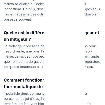
mauvaise qualité qui éclatent facilement, causant des
inondations. De plus, dévisser les vieux flexibles grippés sous
l'évier nécessite des outils spécifiques que seul un plombier
possède souvent.
Quelle est la différence entre un mélangeur et
un mitigeur ?
Le mélangeur possède deux poignées séparées (une pour
l'eau chaude, une pour l'eau froide) qu'il faut régler soi-
même. Le mitigeur possède une seule manette de commande
que l'on tourne de gauche à droite pour régler la température,
ce qui est beaucoup plus pratique et économique en eau.
Comment fonctionne un mitigeur
thermostatique de douche ?
Il possède deux commandes distinctes : l'une règle la
puissance du jet d'eau, l'autre règle précisément la
température (souvent bloquée à 38°C par un bouton de