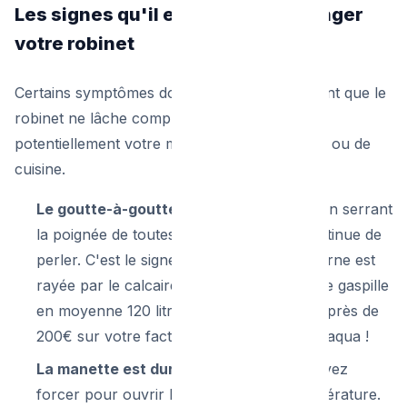
Les signes qu'il est temps de changer
votre robinet
Certains symptômes doivent vous alerter avant que le
robinet ne lâche complètement, inondant
potentiellement votre meuble de salle de bain ou de
cuisine.
Le goutte-à-goutte permanent :
Même en serrant
la poignée de toutes vos forces, l'eau continue de
perler. C'est le signe que la cartouche interne est
rayée par le calcaire. Un robinet qui goutte gaspille
en moyenne 120 litres d'eau par jour, soit près de
200€ sur votre facture annuelle d'eau Vivaqua !
La manette est dure ou grince :
Vous devez
forcer pour ouvrir l'eau ou régler la température.