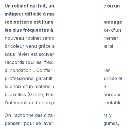
Un robinet qui fuit, une douchette entartrée ou un
mitigeur difficile à manipuler ? Remplacer la
robinetterie est l'une des demandes de dépannage
les plus fréquentes à Bruxelles.
Si l'installation d'un
nouveau robinet semble être à la portée du premier
bricoleur venu grâce aux tutoriels vidéo, la réalité
sous l'évier est souvent bien différente. Vieux
raccords rouillés, flexibles inadaptés, risques
d'inondation... Confier cette tâche à un plombier
professionnel garantit une pose étanche, sécurisée et
le choix d'un matériel durable face au calcaire
bruxellois (Grohe, Hansgrohe). Découvrez pourquoi
l'intervention d'un expert est le choix le plus rentable.
On l'actionne des dizaines de fois par jour sans y
penser : pour se laver les mains, rincer les légumes,