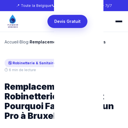
📍 Toute la Belgique
📞
0465 68 51 58
🕐 24h/24 — 7j/7
Devis Gratuit
Accueil
›
Blog
›
Remplacement Robinetterie Bruxelles
🚰 Robinetterie & Sanitaire
Mis à jour : juillet 2026
⏱ 6 min de lecture
Remplacement de
Robinetterie : Quand et
Pourquoi Faire Appel à un
Pro à Bruxelles