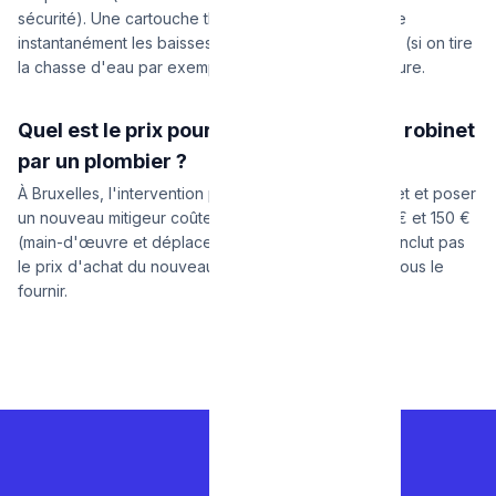
sécurité). Une cartouche thermorégulante compense
instantanément les baisses de pression d'eau froide (si on tire
la chasse d'eau par exemple) pour éviter toute brûlure.
Quel est le prix pour faire remplacer un robinet
par un plombier ?
À Bruxelles, l'intervention pour retirer l'ancien robinet et poser
un nouveau mitigeur coûte généralement entre 100 € et 150 €
(main-d'œuvre et déplacement compris). Ce prix n'inclut pas
le prix d'achat du nouveau robinet si nous devons vous le
fournir.