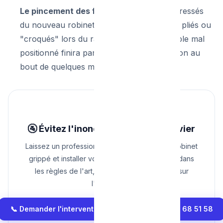
Le pincement des flexibles :
Les tuyaux tressés
du nouveau robinet ne doivent jamais être pliés ou
"croqués" lors du raccordement. Un flexible mal
positionné finira par éclater sous la pression au
bout de quelques mois.
🚰 Évitez l'inondation sous votre évier
Laissez un professionnel retirer votre ancien robinet
grippé et installer votre nouvelle robinetterie dans
les règles de l'art, avec une garantie totale sur
l'étanchéité.
📞 Demander l'intervention d'un plombier : 0465 68 51 58