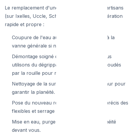
Le remplacement d'une robinetterie par nos artisans
(sur Ixelles, Uccle, Schaerbeek...) est une opération
rapide et propre :
Coupure de l'eau aux vannes locales (ou à la
vanne générale si nécessaire).
Démontage soigné de l'ancien robinet (nous
utilisons du dégrippant si les écrous sont soudés
par la rouille pour ne rien casser).
Nettoyage de la surface de l'évier ou du mur pour
garantir la planéité.
Pose du nouveau robinet, raccordement précis des
flexibles et serrage contrôlé.
Mise en eau, purge de l'air et test d'étanchéité
devant vous.