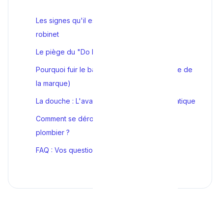
Les signes qu'il est temps de changer votre
robinet
Le piège du "Do It Yourself" sous l'évier
Pourquoi fuir le bas de gamme (L'importance de
la marque)
La douche : L'avantage absolu du thermostatique
Comment se déroule l'intervention de notre
plombier ?
FAQ : Vos questions sur la robinetterie