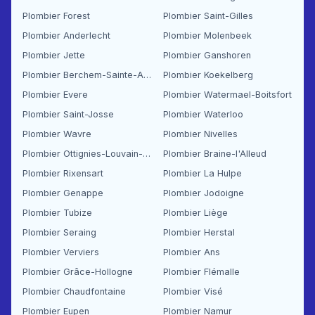
Plombier Forest
Plombier Saint-Gilles
Plombier Anderlecht
Plombier Molenbeek
Plombier Jette
Plombier Ganshoren
Plombier Berchem-Sainte-Agathe
Plombier Koekelberg
Plombier Evere
Plombier Watermael-Boitsfort
Plombier Saint-Josse
Plombier Waterloo
Plombier Wavre
Plombier Nivelles
Plombier Ottignies-Louvain-la-Neuve
Plombier Braine-l'Alleud
Plombier Rixensart
Plombier La Hulpe
Plombier Genappe
Plombier Jodoigne
Plombier Tubize
Plombier Liège
Plombier Seraing
Plombier Herstal
Plombier Verviers
Plombier Ans
Plombier Grâce-Hollogne
Plombier Flémalle
Plombier Chaudfontaine
Plombier Visé
Plombier Eupen
Plombier Namur