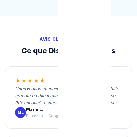
AVIS CLIENTS VÉRIFIÉS
Ce que Disent Nos Clients
★★★★★
"Intervention en moins de 20 minutes pour une fuite
urgente un dimanche soir. Travail propre et soigné.
Prix annoncé respecté. Je recommande vivement !"
Marie L.
ML
Bruxelles — Google