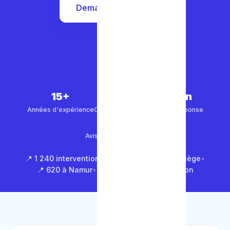
Demander un devis
15+
5 000+
30 min
Années d'expérience
Clients satisfaits
Temps de réponse
4.9/5
Avis Google (500+)
📍 1 240 interventions à Bruxelles
•
📍 850 à Liège
•
📍 620 à Namur
•
📍 1 430 en Brabant Wallon