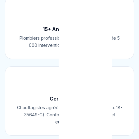
🏆
15+ Ans d'Expérience
Plombiers professionnels depuis 2009. Plus de 5
000 interventions réussies en Belgique.
📜
Certifié & Agréé
Chauffagistes agréés Cerga/Cedicol (N° Cerga: 18-
35649-C). Conformes aux normes belges et
européennes.