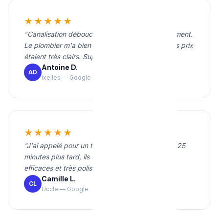
★★★★★
"Canalisation débouchée rapidement et proprement.
Le plombier m'a bien expliqué le problème et les prix
étaient très clairs. Super service."
Antoine D.
AD
Ixelles — Google
★★★★★
"J'ai appelé pour un tuyau percé en pleine nuit. 25
minutes plus tard, ils étaient chez moi. Rapides,
efficaces et très polis."
Camille L.
CL
Uccle — Google