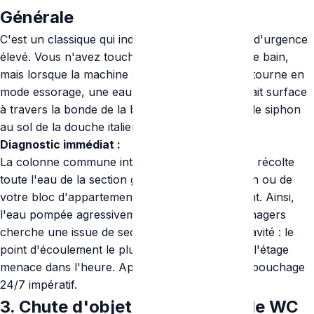
Générale
C'est un classique qui induit toujours un niveau d'urgence
élevé. Vous n'avez touché à rien dans la salle de bain,
mais lorsque la machine à laver de la chambre tourne en
mode essorage, une eau grises et mousseuse fait surface
à travers la bonde de la baignoire ou, pire, par le siphon
au sol de la douche italienne.
Diagnostic immédiat :
La colonne commune interne (le gros tuyau qui récolte
toute l'eau de la section gauche de votre maison ou de
votre bloc d'appartement) est bloquée en amont. Ainsi,
l'eau pompée agressivement par les électroménagers
cherche une issue de secours par facilité de gravité : le
point d'écoulement le plus bas. L'inondation de l'étage
menace dans l'heure. Appel de la société de débouchage
24/7 impératif.
3. Chute d'objets solides dans le WC