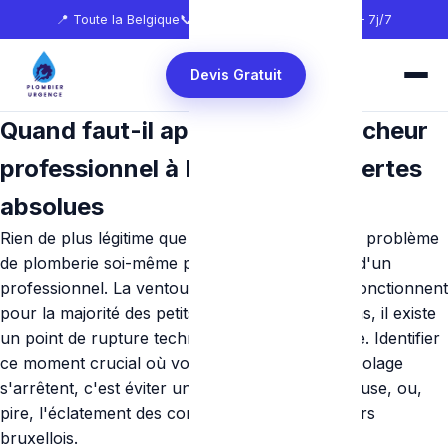
📍 Toute la Belgique
📞
0465 68 51 58
🕐 24h/24 — 7j/7
Devis Gratuit
Quand faut-il appeler un déboucheur
professionnel à Bruxelles ? 5 alertes
absolues
Rien de plus légitime que d’essayer de régler un problème
de plomberie soi-même pour épargner le coût d'un
professionnel. La ventouse et les produits bio fonctionnent
pour la majorité des petits entretiens. Néanmoins, il existe
un point de rupture technique et catastrophique. Identifier
ce moment crucial où vos compétences de bricolage
s'arrêtent, c'est éviter une inondation dispendieuse, ou,
pire, l'éclatement des conduites derrière les murs
bruxellois.