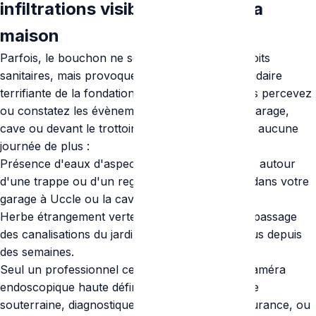
infiltrations visibles autour de la
maison
Parfois, le bouchon ne se trouve pas aux endroits
sanitaires, mais provoque une inondation secondaire
terrifiante de la fondation de l'immeuble. Si vous percevez
ou constatez les évènements suivants dans le garage,
cave ou devant le trottoir bruxellois, n'attendez aucune
journée de plus :
Présence d'eaux d'aspect et d'odeur douteuses autour
d'une trappe ou d'un regard de raccordement dans votre
garage à Uccle ou la cave à Schaerbeek.
Herbe étrangement verte ou sol moite près du passage
des canalisations du jardin alors qu’il n'a pas plus depuis
des semaines.
Seul un professionnel certifié déploiera une "Caméra
endoscopique haute définition" pour voir la fuite
souterraine, diagnostiquer l'urgence pour l'assurance, ou