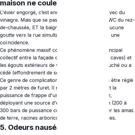
maison ne coule plus
L'évier engorgé, c’est ennuyeux, mais gérable avec du
vinaigre. Mais que se passe-t-il si vos éviers, le WC du rez-
de-chaussée, ET la baignoire ne drainent plus aucune
goutte vers la rue simultanément ? Ce n'est pas une
coïncidence.
Ce phénomène massif confirme que le drain principal
collectif entre la façade de votre maison (ou les caves) et
les égouts extérieurs de votre commune est bouché ou a
cédé (effondrement de sol).
Ce genre de complication profonde ne peut pas être réglé
par 2 mètres de furet. Il réclame obligatoirement la
puissance de frappe d'un véhicule Hydrocureur,
déployant une source d'eau très haute pression (200 à
300 bars de puissance continue) pour pulvériser les amas
de terre, racines arboricoles ou graisses pétrifiées.
5. Odeurs nauséabondes et