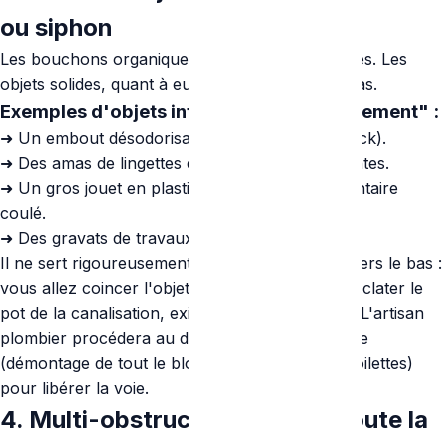
ou siphon
Les bouchons organiques (papiers) sont souples. Les
objets solides, quant à eux, ne se compresse pas.
Exemples d'objets intraitables "chimiquement" :
➜
Un embout désodorisant de cuvette (Rim block).
➜
Des amas de lingettes démaquillantes résistantes.
➜
Un gros jouet en plastique ou du matériel dentaire
coulé.
➜
Des gravats de travaux ou ciment coulé.
Il ne sert rigoureusement à rien de ventouser vers le bas :
vous allez coincer l'objet dur plus loin et faire éclater le
pot de la canalisation, exigeant d'ouvrir le mur. L'artisan
plombier procédera au désassemblage physique
(démontage de tout le bloc en porcelaine des toilettes)
pour libérer la voie.
4. Multi-obstruction : Quand toute la