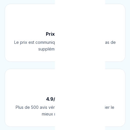
💰
Prix Fixe Garanti
Le prix est communiqué AVANT l'intervention. Pas de
supplément surprise, jamais.
⭐
4.9/5 sur Google
Plus de 500 avis vérifiés sur Google. Le plombier le
mieux noté de Belgique.