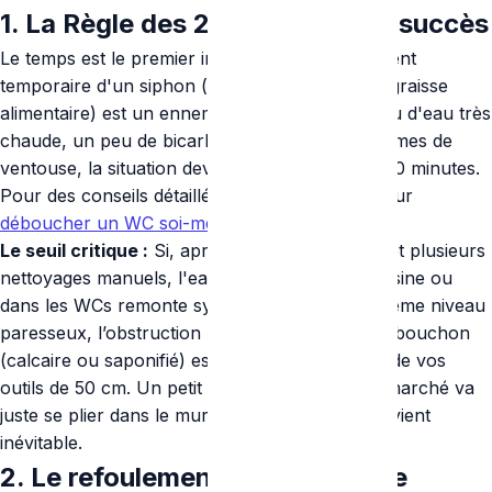
1. La Règle des 24 Heures sans succès
Le temps est le premier indicateur. L'engorgement
temporaire d'un siphon (cheveux, poils, petite graisse
alimentaire) est un ennemi friable. Avec un seau d'eau très
chaude, un peu de bicarbonate et 15 coups fermes de
ventouse, la situation devrait se débloquer en 30 minutes.
Pour des conseils détaillés, lisez notre guide pour
déboucher un WC soi-même
.
Le seuil critique :
Si, après une nuit complète et plusieurs
nettoyages manuels, l'eau dans l’évier de la cuisine ou
dans les WCs remonte systématiquement au même niveau
paresseux, l’obstruction n'est plus "locale". Le bouchon
(calcaire ou saponifié) est logé hors de portée de vos
outils de 50 cm. Un petit
furet spirale
de supermarché va
juste se plier dans le mur sans effet. Un pro devient
inévitable.
2. Le refoulement croisé : Alerte