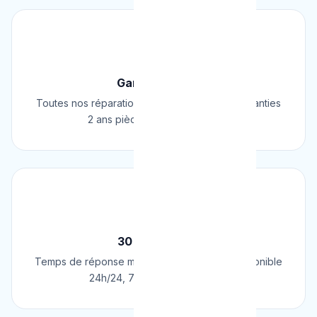
🛡️
Garantie 2 Ans
Toutes nos réparations et installations sont garanties
2 ans pièces et main d'œuvre.
⚡
30 Min Chrono
Temps de réponse moyen de 30 minutes. Disponible
24h/24, 7j/7, 365 jours par an.