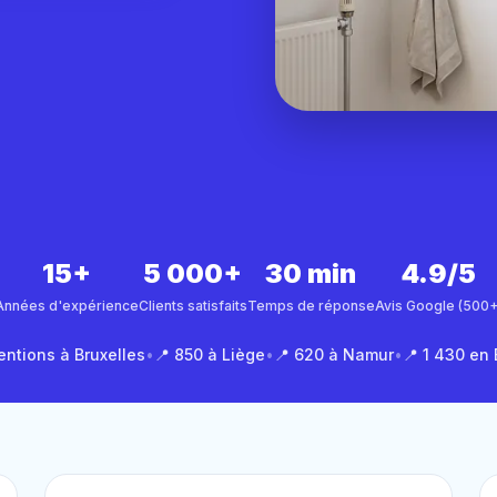
15+
5 000+
30 min
4.9/5
Années d'expérience
Clients satisfaits
Temps de réponse
Avis Google (500+
entions à Bruxelles
•
📍 850 à Liège
•
📍 620 à Namur
•
📍 1 430 en