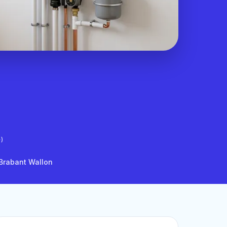
)
 Brabant Wallon