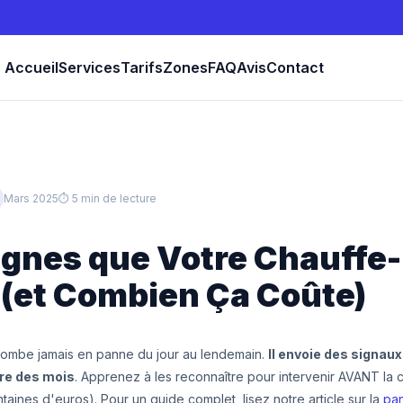
Accueil
Services
Tarifs
Zones
FAQ
Avis
Contact
Mars 2025
⏱ 5 min de lecture
Signes que Votre Chauffe
 (et Combien Ça Coûte)
tombe jamais en panne du jour au lendemain.
Il envoie des signau
re des mois
. Apprenez à les reconnaître pour intervenir AVANT la 
aines d'euros). Pour un guide complet, lisez notre article sur la
pa