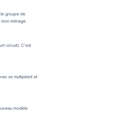
e le groupe de
pas bon ménage.
t-circuit). C'est
es se multiplient et
nouveau modèle