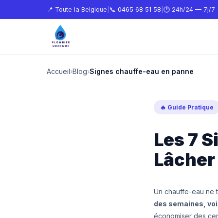
📍 Toute la Belgique
|
📞
0465 68 51 58
|
🕐 24h/24 — 7j/7
Accueil
›
Blog
›
Signes chauffe-eau en panne
🔥 Guide Pratique
Les 7 
Lâcher
Un chauffe-eau ne 
des semaines, voi
économiser des cent