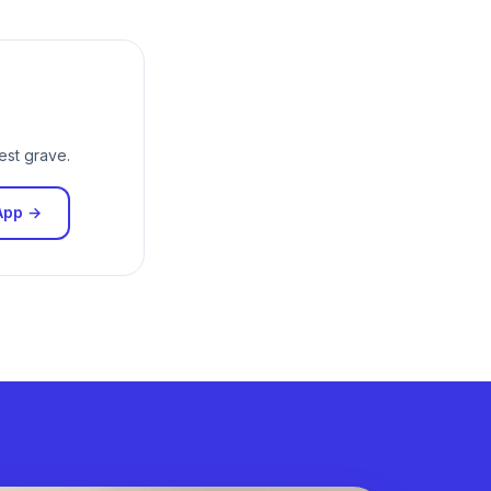
est grave.
App →