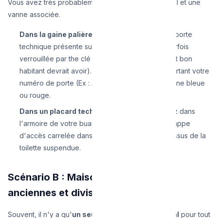
Vous avez très probablement un compteur individuel et une
vanne associée.
Dans la gaine palière :
Ouvrez discrètement la porte
technique présente sur votre palier commun (parfois
verrouillée par the clé en croix standard que tout bon
habitant devrait avoir). Cherchez le compteur portant votre
numéro de porte (Ex : Appt 4B) et tournez la vanne bleue
ou rouge.
Dans un placard technique interne :
Regardez dans
l'armoire de votre buanderie, ou derrière une trappe
d'accès carrelée dans la salle de bain ou au-dessus de la
toilette suspendue.
Scénario B : Maisons de rapport
anciennes et divisées
Souvent, il n'y a qu'
un seul gros compteur général
pour tout