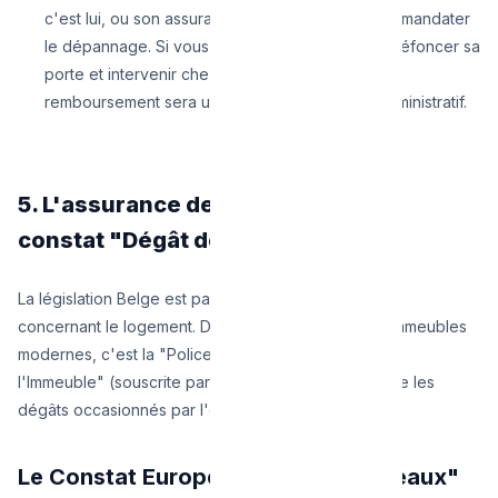
c'est lui, ou son assurance, ou le syndic qui doit mandater
le dépannage. Si vous payez le plombier pour défoncer sa
porte et intervenir chez votre voisin de palier, le
remboursement sera un véritable cauchemar administratif.
5. L'assurance de l'immeuble et le
constat "Dégât des Eaux"
La législation Belge est particulièrement protectrice
concernant le logement. Dans la quasi-totalité des immeubles
modernes, c'est la "Police d'Assurance Globale de
l'Immeuble" (souscrite par la copropriété) qui couvre les
dégâts occasionnés par l'eau.
Le Constat Européen "Dégâts des eaux"