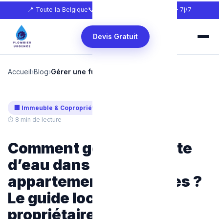
📍 Toute la Belgique
📞
0465 68 51 58
🕐 24h/24 — 7j/7
Devis Gratuit
Accueil
›
Blog
›
Gérer une fuite en appartement
🏢 Immeuble & Copropriété
Mis à jour : Avril 2026
⏱ 8 min de lecture
Comment gérer une fuite
d’eau dans un
appartement à Bruxelles ?
Le guide locataires et
propriétaires