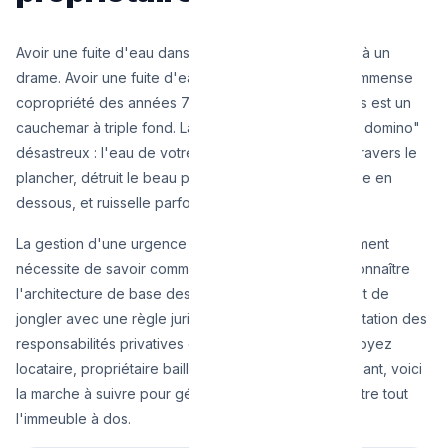
Avoir une fuite d'eau dans une maison isolée est déjà un
drame. Avoir une fuite d'eau au 4ème étage d'une immense
copropriété des années 70 à Ixelles ou à Saint-Gilles est un
cauchemar à triple fond. La verticalité crée un "effet domino"
désastreux : l'eau de votre salle de bain s'infiltre à travers le
plancher, détruit le beau plafond mouluré du locataire en
dessous, et ruisselle parfois jusqu'aux caves.
La gestion d'une urgence de plomberie en appartement
nécessite de savoir communiquer rapidement, de connaître
l'architecture de base des compteurs d'immeuble, et de
jongler avec une règle juridique complexe : la délimitation des
responsabilités privatives et communes. Que vous soyez
locataire, propriétaire bailleur, ou propriétaire occupant, voici
la marche à suivre pour gérer la crise sans vous mettre tout
l'immeuble à dos.