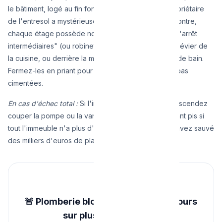
le bâtiment, logé au fin fond de la cave (dont le propriétaire
de l'entresol a mystérieusement égaré la clé). Par contre,
chaque étage possède normalement des "vannes d'arrêt
intermédiaires" (ou robinets d'arrêt) cachées sous l'évier de
la cuisine, ou derrière la machine à laver de la salle de bain.
Fermez-les en priant pour que le calcaire ne les ait pas
cimentées.
En cas d'échec total :
Si l'inondation est majeure, descendez
couper la pompe ou la vanne générale à la cave. Tant pis si
tout l'immeuble n'a plus d'eau pour la soirée, vous avez sauvé
des milliers d'euros de plafonnage.
🚨 Plomberie bloquée et dégât en cours
sur plusieurs étages ?