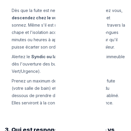
Dès que la fuite est neutralisée physiquement chez vous,
descendez chez le voisin de l'étage inférieur
et
sonnez. Même s'il est minuit ! L'eau, en passant à travers la
chape et l'isolation acoustique, peut mettre de longues
minutes ou heures à apparaître. Prévenez-le pour qu'il
puisse écarter son ordinateur ou ses biens de valeur.
Alertez le
Syndic ou la société de gestion
de l'immeuble
dès l'ouverture des bureaux (ou via leur numéro
Vert/Urgence).
Prenez un maximum de photos de l'origine de la fuite
(votre salle de bain) et proposez à votre voisin du
dessous de prendre des photos de son plafond abîmé.
Elles serviront à la constitution du dossier assurance.
3. Qui est responsable ? (Locataire vs