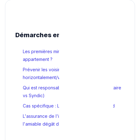
Démarches en copropriété
Les premières minutes : Où couper l'eau en
appartement ?
Prévenir les voisins et sécuriser
horizontalement/verticalement
Qui est responsable ? (Locataire vs Propriétaire
vs Syndic)
Cas spécifique : La fuite qui vient du plafond
L'assurance de l'immeuble et le "constat à
l'amiable dégât des eaux"