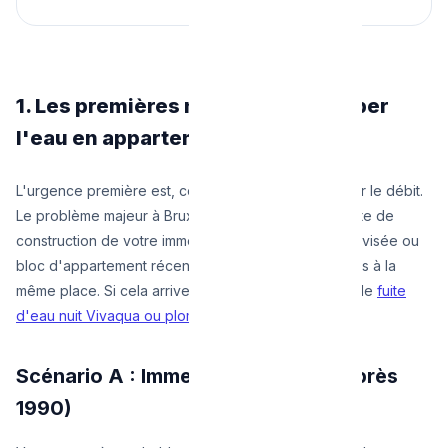
1. Les premières minutes : Où couper
l'eau en appartement ?
L'urgence première est, comme toujours, de stopper le débit.
Le problème majeur à Bruxelles est que, selon la date de
construction de votre immeuble (maison de maître divisée ou
bloc d'appartement récent), le compteur ne sera pas à la
même place. Si cela arrive tard, consultez notre guide
fuite
d'eau nuit Vivaqua ou plombier
.
Scénario A : Immeubles récents (Après
1990)