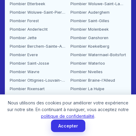
Plombier Etterbeek
Plombier Woluwe-Saint-Lambert
Plombier Woluwe-Saint-Pierre
Plombier Auderghem
Plombier Forest
Plombier Saint-Gilles
Plombier Anderlecht
Plombier Molenbeek
Plombier Jette
Plombier Ganshoren
Plombier Berchem-Sainte-Agathe
Plombier Koekelberg
Plombier Evere
Plombier Watermael-Boitsfort
Plombier Saint-Josse
Plombier Waterloo
Plombier Wavre
Plombier Nivelles
Plombier Ottignies-Louvain-la-Neuve
Plombier Braine-l'Alleud
Plombier Rixensart
Plombier La Hulpe
Plombier Genappe
Plombier Jodoigne
Nous utilisons des cookies pour améliorer votre expérience
Plombier Tubize
Plombier Liège
sur notre site. En continuant à naviguer, vous acceptez notre
Plombier Seraing
Plombier Herstal
politique de confidentialité
.
Plombier Verviers
Plombier Ans
Accepter
Plombier Grâce-Hollogne
Plombier Flémalle