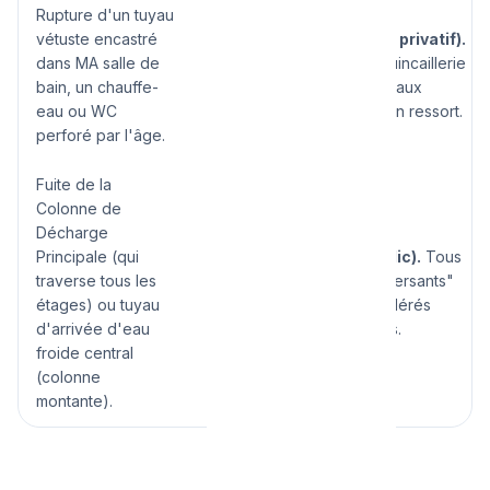
Rupture d'un tuyau
vétuste encastré
Le Propriétaire (Bailleur privatif).
dans MA salle de
Le remplacement de la quincaillerie
bain, un chauffe-
lourde vétuste ou des tuyaux
eau ou WC
cachés privatifs est de son ressort.
perforé par l'âge.
Fuite de la
Colonne de
Décharge
Principale (qui
La Copropriété (Le Syndic).
Tous
traverse tous les
les tuyaux verticaux "traversants"
étages) ou tuyau
sont généralement considérés
d'arrivée d'eau
comme parties communes.
froide central
(colonne
montante).