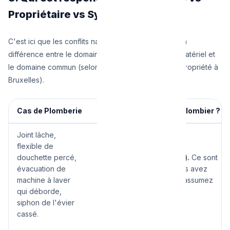
Propriétaire vs Syndic)
C'est ici que les conflits naissent. Il faut déterminer la
différence entre le domaine privatif locatif, privatif matériel et
le domaine commun (selon l'acte de base de la copropriété à
Bruxelles).
Cas de Plomberie
Qui répare / qui paie le plombier ?
Joint lâche,
flexible de
douchette percé,
Le Locataire (Occupant).
Ce sont
évacuation de
de menus entretiens. Vous avez
machine à laver
mal vissé, c'est vous qui assumez
qui déborde,
la réparation.
siphon de l'évier
cassé.