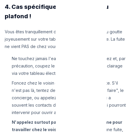
4. Cas spécifique : La fuite vient du
plafond !
Vous êtes tranquillement dans votre salon et de l'eau goutte
joyeusement sur votre table basse via votre luminaire. La fuite
ne vient PAS de chez vous.
Ne touchez jamais l'eau autour d'un lustre. Reculez et, par
précaution, coupez le disjoncteur propre à cet éclairage
via votre tableau électrique.
Foncez chez le voisin du dessus. Tapez à la porte. S'il
n'est pas là, tentez de trouver un "homme à tout faire", le
concierge, ou appelez le gestionnaire (le Syndic a
souvent les contacts de tous les propriétaires qui pourront
intervenir pour ouvrir avec les secours).
N'appelez surtout pas un plombier vous-même pour
travailler chez le voisin absent !
Si le voisin a une fuite,