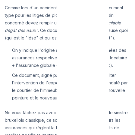
Comme lors d'un accident de voiture, il existe un document
type pour les litiges de plomberie. Vous et votre voisin
concerné devez remplir un document
"Le constat amiable
dégât des eaux"
. Ce document cartographie qui a causé quoi
(qui est le "lésé" et qui est le "responsable apparent").
On y indique l'origine suspectée et les coordonnées des
assurances respectives (L'incendie occupant du locataire
+ l'assurance globale de l'immeuble via le syndic).
Ce document, signé par les deux parties, va faciliter
l'intervention de l'expert en sinistre (souvent mandaté par
le courtier de l'immeuble) qui viendra chiffrer la nouvelle
peinture et le nouveau plafonnage de la victime.
Ne vous fâchez pas avec le voisin : dans ce genre de sinistre
bruxellois classique, ce sont presque toujours toujours les
assurances qui règlent la facture des embellissements de