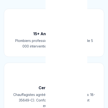
🏆
15+ Ans d'Expérience
Plombiers professionnels depuis 2009. Plus de 5
000 interventions réussies en Belgique.
📜
Certifié & Agréé
Chauffagistes agréés Cerga/Cedicol (N° Cerga: 18-
35649-C). Conformes aux normes belges et
européennes.