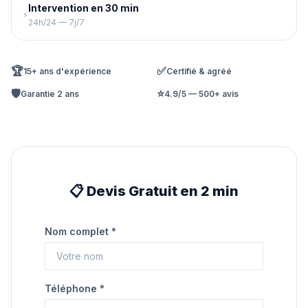
Intervention en 30 min
⚡
24h/24 — 7j/7
🏆
✅
15+ ans d'expérience
Certifié & agréé
🛡️
⭐
Garantie 2 ans
4.9/5 — 500+ avis
📋 Devis Gratuit en 2 min
Nom complet *
Téléphone *