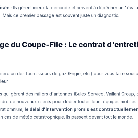
isée :
Ils gèrent mieux la demande et arrivent à dépêcher un "éval
). Mais ce premier passage est souvent juste un diagnostic.
ge du Coupe-File : Le contrat d'entret
éro un des fournisseurs de gaz (Engie, etc.) pour vous faire souscr
leur.
és qui gèrent des milliers d'antennes (Bulex Service, Vaillant Group, ou
endre de nouveaux clients pour dédier toutes leurs équipes mobiles 
trat omnium,
le délai d'intervention promis est contractuellemen
n cas de météo catastrophique. Ils passent devant tout le monde.