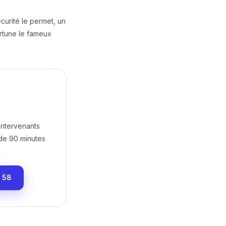
écurité le permet, un
ortune le fameux
intervenants
 de 90 minutes
1 58