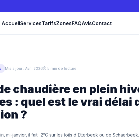
Accueil
Services
Tarifs
Zones
FAQ
Avis
Contact
s
Mis à jour : Avril 2026
⏱ 5 min de lecture
e chaudière en plein hiv
s : quel est le vrai délai 
ion ?
n, mi-janvier, il fait -2°C sur les toits d'Etterbeek ou de Schaerbeek. 