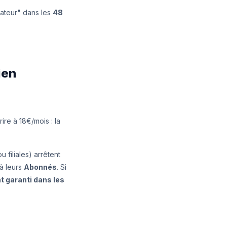
uateur" dans les
48
ien
ire à 18€/mois : la
 filiales) arrêtent
à leurs
Abonnés
. Si
t garanti dans les