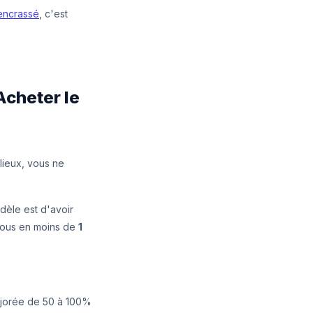
encrassé
, c'est
Acheter le
lieux, vous ne
dèle est d'avoir
 vous en moins de
1
majorée de 50 à 100%