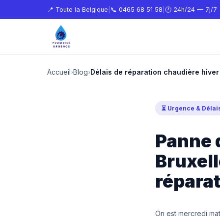
📍 Toute la Belgique
|
📞
0465 68 51 58
|
🕐 24h/24 — 7j/7
Accueil
›
Blog
›
Délais de réparation chaudière hiver
⏳ Urgence & Délai
Panne d
Bruxelle
réparat
On est mercredi mati