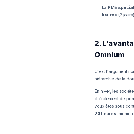
La PME spécial
heures
(2 jours
2. L'avanta
Omnium
C'est l'argument num
hiérarchie de la dou
En hiver, les sociét
littéralement de pr
vous êtes sous con
24 heures
, même e