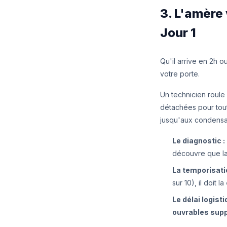
3. L'amère 
Jour 1
Qu'il arrive en 2h o
votre porte.
Un technicien roule 
détachées pour tout
jusqu'aux condensa
Le diagnostic :
découvre que la 
La temporisati
sur 10), il doit la
Le délai logisti
ouvrables sup