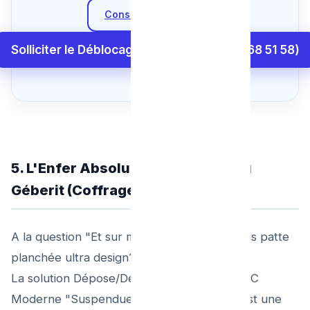
Consulter nos Tarifs
Solliciter le Déblocage et Constat (0465 68 51 58)
5. L'Enfer Absolu du WC Suspendu
Géberit (Coffrage)
A la question "Et sur mon Cabinet mural sans patte
planchée ultra design?"
La solution Dépose/Démontage sur Cuve WC
Moderne "Suspendue" du Batit-supports est une