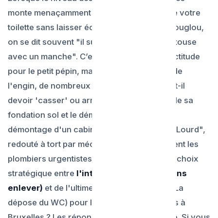
monte menaçamment au ras de la lunette de votre
toilette sans laisser échapper le moindre glouglou,
on se dit souvent "il suffit de plonger le ventouse
avec un manche". C’est souvent d'une exactitude
pour le petit pépin, mais quand vient le pro de
l'engin, de nombreux clients s'affolent "Va t-il
devoir 'casser' ou arracher tous mon WC de sa
fondation sol et le démonter du mur ?! " Le
démontage d'un cabinet blanc est un acte "Lourd",
redouté à tort par méconnaissance. Comment les
plombiers urgentistes procèdent-ils lors du choix
stratégique entre
l'intervention douce (sans
enlever)
et de l'ultime dévissage complet (La
dépose du WC) pour libérer les évacuations à
Bruxelles ? Les réponses Plombier Urgence. Si vous