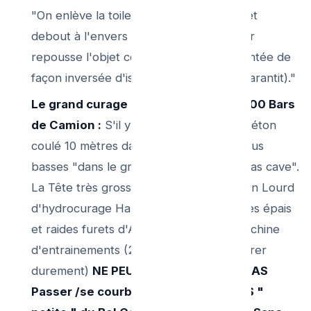
"On enlève la toilette du socle ! On la met
debout à l'envers au mur et "le plombier
repousse l'objet coinceur de sa main gantée de
façon inversée d'issue. (Retrait absolu garantit)."
Le grand curage Hydro / et Caméra 200 Bars
de Camion :
S'il y a des racines ou du béton
coulé 10 mètres dans les canalisations plus
basses "dans le grand égout général à ras cave".
La Tête très grosse et puissante en laiton Lourd
d'hydrocurage Haute Pression ou les très épais
et raides furets d'Acier d'une lourde Machine
d'entrainements (25 millimètres pour Forer
durement)
NE PEUVENT absolument PAS
Passer /se courber par l'ouverture "S "