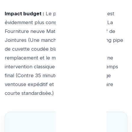
Impact budget :
Le prix Plombier Urgence est
évidemment plus conséquent : Car il inclus "La
Fourniture neuve Matériel par le technicien" de
Jointures (Une manchette , d'anneaux O-Ring pipe
de cuvette coudée blanche ou noirs de
remplacement et le mastic professionnel). Une
intervention classique compte entre 2H le temps
final (Contre 35 minute pour un petit passage
ventouse expéditif et une facturation d'horaire
courte standardisée.)