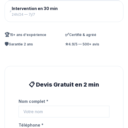
Intervention en 30 min
⚡
24h/24 — 7j/7
🏆
✅
15+ ans d'expérience
Certifié & agréé
🛡️
⭐
Garantie 2 ans
4.9/5 — 500+ avis
📋 Devis Gratuit en 2 min
Nom complet *
Téléphone *