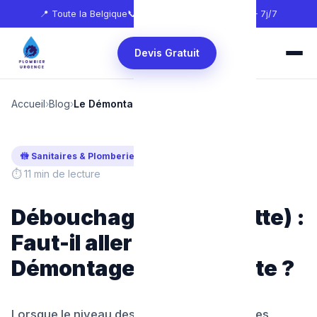
📍 Toute la Belgique
📞
0465 68 51 58
🕐 24h/24 — 7j/7
Devis Gratuit
Accueil
›
Blog
›
Le Démontage Total des Toilettes
Mis à jour : Février 2025
🚻 Sanitaires & Plomberie
⏱ 11 min de lecture
Débouchage WC (Toilette) :
Faut-il aller jusqu'au
Démontage de la cuvette ?
Lorsque le niveau des eaux sombres et usées