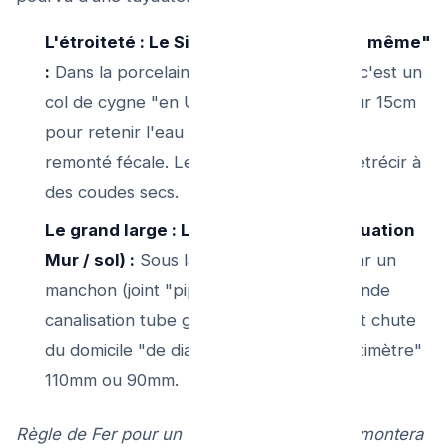
L'étroiteté : Le Siphon de la "Cuvette même"
:
Dans la porcelaine blanche elle même c'est un
col de cygne "en U très serré" conçu sur 15cm
pour retenir l'eau barrière de l’odeur de
remonté fécale. Le diamètre peut vite rétrécir à
des coudes secs.
Le grand large : Le Tuyau PVC d'Evacuation
Mur / sol) :
Sous la toilette c'est relié par un
manchon (joint "pipe noire ") vers la grande
canalisation tube général de descente et chute
du domicile "de diamètres pleins de centimètre"
110mm ou 90mm.
Règle de Fer pour un technicien : On ne démontera