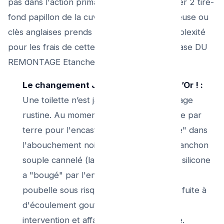
pas dans l'action primaire de retirer (Dévisser 2 tire-
fond papillon de la cuvette fixée avec perceuse ou
clès anglaises prends 5 mn). La grosse complexité
pour les frais de cette Option : C’est "La Phase DU
REMONTAGE Etanche":
Le changement Joint Silicone lèvre d’Or ! :
Une toilette n’est jamais l’objet de recollage
rustine. Au moment de "Reposer La cuve par
terre pour l'encastrer par "une poussée" dans
l'abouchement noir du tyuaux", tout "Manchon
souple cannelé (la pipe)" ancien dont le silicone
a "bougé" par l'enlèvement : Doit finir à
poubelle sous risque quasi inévitable de fuite à
d'écoulement gouttant malodorant post
intervention et affaissement microbienne.