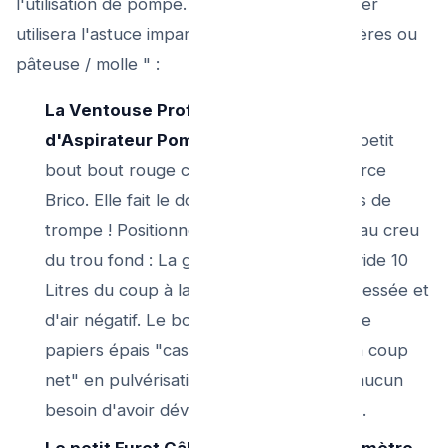
l'utilisation de pompe. Le réparateur plombier
utilisera l'astuce imparable des masses "légères ou
pâteuse / molle " :
La Ventouse Professionnelle A Valve
d'Aspirateur Pompe :
A différence du petit
bout bout rouge caoutchouc du commerce
Brico. Elle fait le double de L / 4 Pulsions de
trompe ! Positionnée au scellé en force au creu
du trou fond : La gâchette au tirée sec vide 10
Litres du coup à la colonne d’eau compressée et
d'air négatif. Le bouchon de 5 rouleau de
papiers épais "casse brutschement d'un coup
net" en pulvérisation diluée, tout part : aucun
besoin d'avoir dévisser les écrous au sol.
Le petit Furet Câble spécial WC d'un mètre