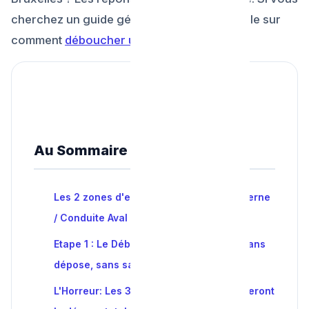
cherchez un guide général, lisez notre article sur
comment
déboucher un WC
.
Au Sommaire de l'article
Les 2 zones d'engorgement : Siphon Interne
/ Conduite Aval
Etape 1 : Le Débouchage Pro 'Simple' (Sans
dépose, sans saleté)
L'Horreur: Les 3 "Vrais Objets" qui obligeront