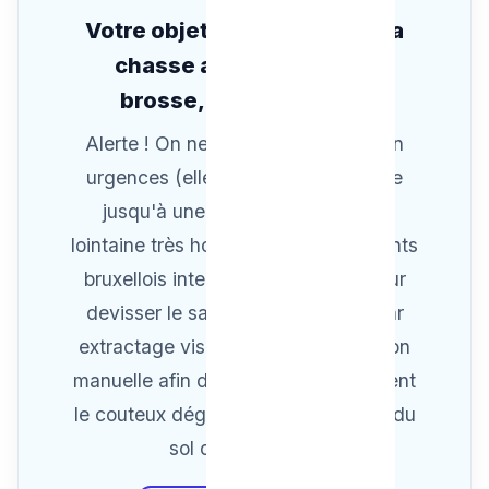
Votre objet fétiche a chuté la
chasse au tirage (bijou,
brosse, déodorisant) ?
Alerte ! On ne TIRE aucune eaux en
urgences (elle emporterai l’obstacle
jusqu'à une canalisation enfouie
lointaine très honéreuse)! Nos artisants
bruxellois interviendront ce jour pour
devisser le sanitaire proprement par
extractage visuelle locale d'opération
manuelle afin d'annuller completement
le couteux dégat avant inondations du
sol des toilettes !