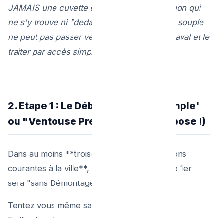
JAMAIS une cuvette en vain pour un bouchon qui
ne s'y trouve ni "dedans", ni si un outil long souple
ne peut pas passer vers le tuyau plus large aval et le
traiter par accès simple depuis la vasque !
2. Etape 1 : Le Débouchage Pro 'Simple'
ou "Ventouse Pression" (Sans dépose !)
Dans au moins **trois-quarts des interventions
courantes à la ville**, le travail de sauvetage 1er
sera "sans Démontage Total"
Tentez vous même sans d’artifice démesuré