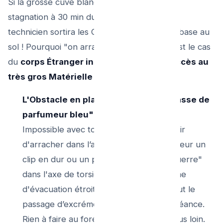
Si la grosse cuve blanche est toujours l'eau
stagnation à 30 min du Plombier arrivé . Le
technicien sortira les Clés Pince de vis d'embase au
sol ! Pourquoi "on arrache la cuvette" ? C'est le cas
du
corps Étranger indissoluble ou de l’accès au
très gros Matérielle camion :
L'Obstacle en plastique ("Le Bloc chasse de
parfumeur bleu" ou Le jouet enfant):
Impossible avec toute la magie pompe air
d'arracher dans l’autre sens vers l’extérieur un
clip en dur ou un peigne calé "pile d’équerre"
dans l'axe de torsion ciment et porcelaine
d'évacuation étroite qui bloque 80 % tout le
passage d’excrément papier à chaque séance.
Rien à faire au foret ni de de pousser plus loin.