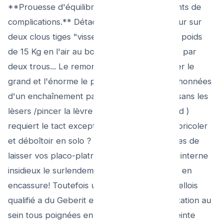
**Prouesse d'équilibriste aux cent pour cents de
complications.** Détacher doucement du mur sur
deux clous tiges "visser", tout en aveugle le poids
de 15 Kg en l'air au bout d'un bras de levier, par
deux trous... Le remontage (Surtout repiquer le
grand et l'énorme le petit d'eau noire manchonnées
d'un enchaînement parallèle de 2 conduits sans les
lèsers /pincer la lèvre sans vision sur raccord )
requiert le tact exceptionnel... Vous voulez bricoler
et déboîtoir en solo ? À vos Risques extrêmes de
laisser vos placo-platres murer "inondés en interne
insidieux le surlendemain" sans voir la goute en
encassure! Toutefois un SOS Plombier bruxellois
qualifié a du Geberit et des raccords de lévitation au
sein tous poignées en stock camion : L'Astreinte