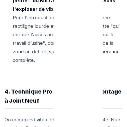
petite " du Bol Céramique toilette" !! Sans
l'exploser de vibracion ou griffe.
Pour l'introduction de cette grosse artillerie
rectiligne lourde et fraiser d'axe, la cuvette "qui
enrobe l'accès au large tuyau vertical pour le
travail d’usine", doit complètement virer de la
zone au dehors sur un drap l'heure d'opération
complète.
4. Technique Pro & Du Prix au Remontage
à Joint Neuf
On comprend vite cette étape comme délicate. Non