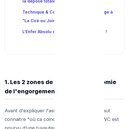
la dépose totale
Technique & Conséquence Du Remontage à
"La Cire ou Joint Plombier"
L'Enfer Absolu du WC Suspendu Geberit !
1. Les 2 zones de combat et l'anatomie
de l'engorgement WC
Avant d'expliquer l'assaut du réparateur il faut
connaitre "où ca coince au milimètre " , un WC est
pourvu d’une tuyauterie complexe :