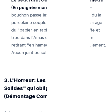
(En poignée manuel):
Son bout en tire-
bouchon passe les 2 courbures tordues du la
porcelaine souple s'y l'évacuation fait barrage
du "papier en tapisserie glissante": Il griffe et
trou dans l'Amas organique de lisières, en
retirant "en hameçon" et recréant l’écoulement.
Aucun joint ou sol endommagé.
3. L'Horreur: Les 3 "Vrais Objets
Solides" qui obligeront la dépose
(Démontage Complet Impératif)