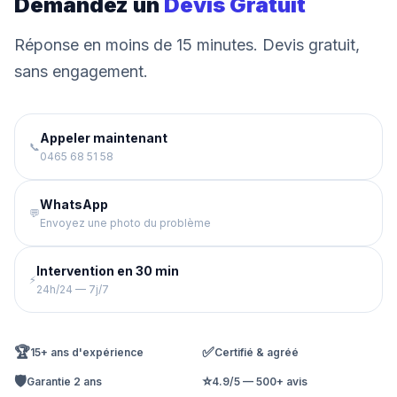
Demandez un
Devis Gratuit
Réponse en moins de 15 minutes. Devis gratuit,
sans engagement.
Appeler maintenant
📞
0465 68 51 58
WhatsApp
💬
Envoyez une photo du problème
Intervention en 30 min
⚡
24h/24 — 7j/7
🏆
✅
15+ ans d'expérience
Certifié & agréé
🛡️
⭐
Garantie 2 ans
4.9/5 — 500+ avis