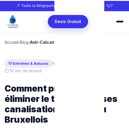
📍 Toute la Belgique
📞
0465 68 51 58
🕐 24h/24 — 7j/7
Devis Gratuit
Accueil
›
Blog
›
Anti-Calcaire et Canalisations
Mis à jour : Février 2025
💡 Entretien & Astuces
⏱ 10 min de lecture
Comment prévenir et
éliminer le tartre dans ses
canalisations : Le Fléau
Bruxellois