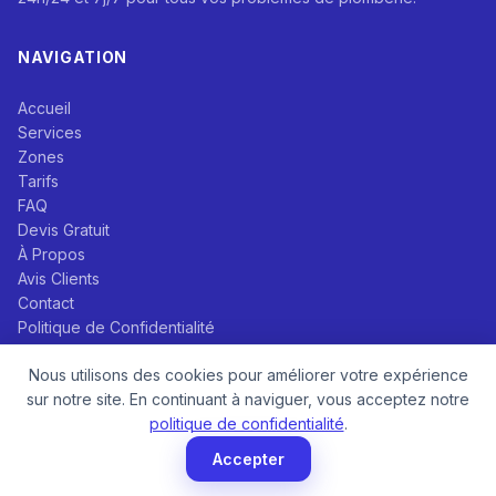
NAVIGATION
Accueil
Services
Zones
Tarifs
FAQ
Devis Gratuit
À Propos
Avis Clients
Contact
Politique de Confidentialité
Nous utilisons des cookies pour améliorer votre expérience
SERVICES PRINCIPAUX
sur notre site. En continuant à naviguer, vous acceptez notre
politique de confidentialité
.
Débouchage Canalisation
Accepter
Recherche de Fuite
Dépannage Chaudière