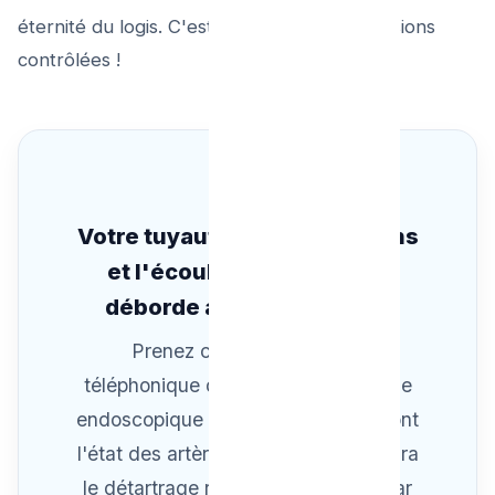
éternité du logis. C'est du grand Art d'abrasions
contrôlées !
Votre tuyauterie crache moins
et l'écoulement peine ou
déborde avec le calcaire?
Prenez contact au conseil
téléphonique de garde ! Un passage
endoscopique aux caméras valideront
l'état des artères bétons et on établira
le détartrage rotateur d'entretien par