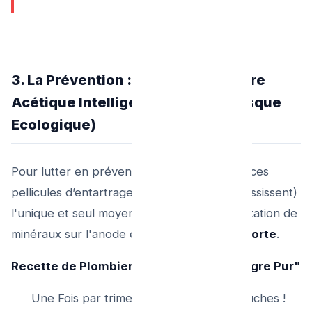
3. La Prévention : Utiliser le Vinaigre
Acétique Intelligemment (Sans Risque
Ecologique)
Pour lutter en prévention pure (sur les douces
pellicules d’entartrage avant qu’elles ne grossissent)
l'unique et seul moyen d'empêcher cette fixation de
minéraux sur l'anode est la
dilution acide forte
.
Recette de Plombier 1 : "La Nuit du Vinaigre Pur"
Une Fois par trimestre pour salle de douches !