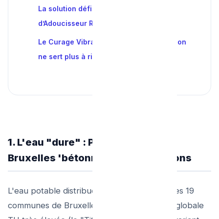
La solution définitive : L’Installation
d’Adoucisseur Résine
Le Curage Vibratoire (Quand la prévention
ne sert plus à rien)
1. L'eau "dure" : Pourquoi l'eau de
Bruxelles 'bétonne' vos installations
L'eau potable distribuée par Vivaqua dans les 19
communes de Bruxelles affiche une dureté globale