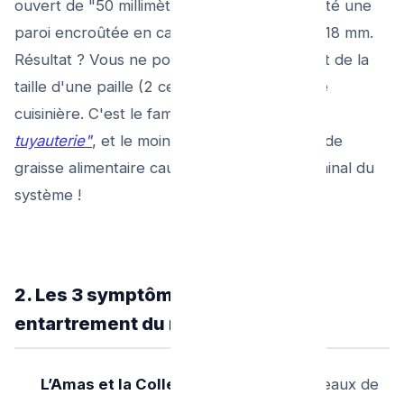
ouvert de "50 millimètres", possède en réalité une
paroi encroûtée en calcaire poreux épais à 18 mm.
Résultat ? Vous ne possédez plus qu'un filet de la
taille d'une paille (2 centimètres) pour votre
cuisinière. C'est le fameux
"infarctus de la
tuyauterie"
, et le moindre flocon d'un amas de
graisse alimentaire causera le bouchon terminal du
système !
2. Les 3 symptômes ultimes d'un
entartrement du réseau général
L’Amas et la Colle Calcaire :
Les morceaux de