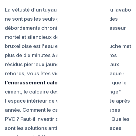
La vétusté d'un tuyau et les cheveux jetés au lavabo
ne sont pas les seuls grands responsables des
débordements chroniques. Le véritable agresseur
mortel et silencieux de plomberie en Région
bruxelloise est l'eau elle-même. Si votre douche met
plus de dix minutes à s'écouler, et que de gros
résidus pierreux jaunes-blanchis se collent aux
rebords, vous êtes victime d'une double attaque :
l’encrassement calcaire intense
. Plus dur que le
ciment, le calcaire des réseaux belges "mange"
l'espace intérieur de vos canalisations année après
année. Comment le calcium pétrifie-t-il les tubes
PVC ? Faut-il investir dans un adoucisseur ? Quelles
sont les solutions anti-tartre naturelles efficaces