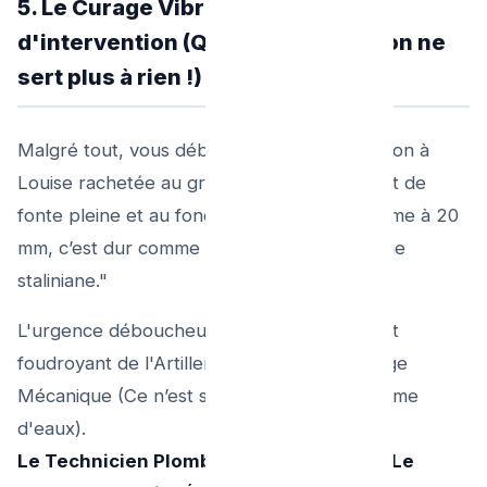
5. Le Curage Vibratoire pro
d'intervention (Quand la prévention ne
sert plus à rien !)
Malgré tout, vous débarquez en vieille Maison à
Louise rachetée au grand-père... L’égout est de
fonte pleine et au fond "le passage est minime à 20
mm, c’est dur comme de la grotte géologique
staliniane."
L'urgence déboucheurs va mettre le produit
foudroyant de l'Artillerie anti tartre à outillage
Mécanique (Ce n’est surtout plus un problème
d'eaux).
Le Technicien Plombier Urgence sortira Le