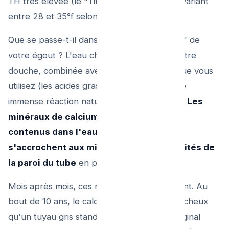
TH très élevée (le "Titre Hydrotimétrique" variant
entre 28 et 35°f selon captage).
Que se passe-t-il dans les tuyaux "invisibles" de
votre égout ? L'eau chaude qui passe de votre
douche, combinée avec le savon basique que vous
utilisez (les acides gras alcalins), produit une
immense réaction naturelle de précipitation.
Les
minéraux de calcium et de magnésium
contenus dans l'eau cristallisent et
s'accrochent aux microscopiques aspérités de
la paroi du tube
en plastique ou fonte.
Mois après mois, ces microcristaux s'empilent. Au
bout de 10 ans, le calcium compact est si rocheux
qu'un tuyau gris standard d'un diamètre original