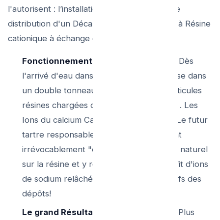
l'autorisent : l’installation après-compteur de
distribution d'un Décalcifieur (L'adoucisseur à Résine
cationique à échange d'ion sel).
Fonctionnement mécanique absolu :
Dès
l'arrivé d'eau dans votre cave, l'eau passe dans
un double tonneau d'un lit de petite particules
résines chargées de sel de chlorure pur . Les
Ions du calcium Calcium et Magnésium (Le futur
tartre responsable de tout!) s’accrochent
irrévocablement "en échange" chimique naturel
sur la résine et y reste piégées... au profit d'ions
de sodium relâchés doux de sel inoffensifs des
dépôts!
Le grand Résultat post-adoucisseur:
Plus