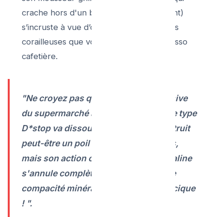
crache hors d'un bec n'importe comment)
s’incruste à vue d’œil des mêmes croûtes
corailleuses que votre machine Nesspresso
cafetière.
"Ne croyez pas qu'une poudre corrosive
du supermarché à la Soude Caustique type
D*stop va dissoudre la pierre. Elle détruit
peut-être un poil organique ou le gras,
mais son action chimique pH très alcaline
s'annule complètement face à la forte
compacité minérale du carbonate calcique
! ".