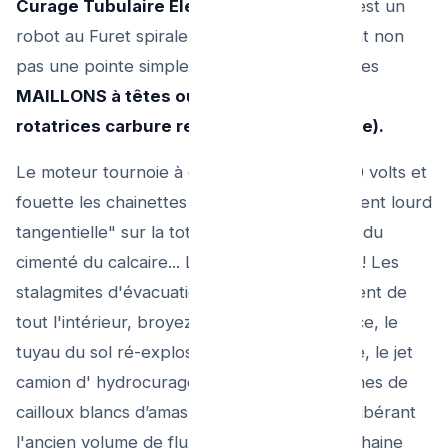
Curage Tubulaire Électrique Piqueur
. C’est un
robot au Furet spirale de fil épais, possédant non
pas une pointe simple du commerce, mais des
MAILLONS à têtes ou CHAINE Battantes
rotatrices carbure renforcé (à masselotte).
Le moteur tournoie à de fortes vitesses 220 volts et
fouette les chainettes par "force de battement lourd
tangentielle" sur la totalité du dôme interne du
cimenté du calcaire... Les pierres se brisent ! Les
stalagmites d'évacuation millénaire s'arrachent de
tout l'intérieur, broyez à sang vif dans l'hélice, le
tuyau du sol ré-explose de largesse. Ensuite, le jet
camion d' hydrocurage balayent des centaines de
cailloux blancs d’amas loin derrière rue, en libérant
l'ancien volume de flux original pour la prochaine