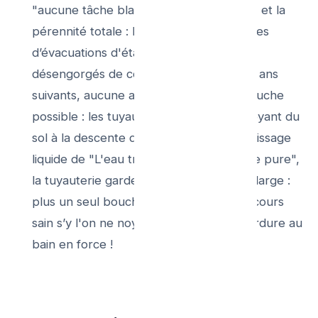
"aucune tâche blanche à la cuisine inox" et la
pérennité totale : Les conduites plastiques
d’évacuations d'étage sont totalement
désengorgés de ce soucis à pour les 40 ans
suivants, aucune accroche grasse de douche
possible : les tuyaux se noient autonettoyant du
sol à la descente du collecteur par du glissage
liquide de "L'eau très adoucie moussante pure",
la tuyauterie garde de sa section pleine large :
plus un seul bouchon n'arrêtera ce parcours
sain s’y l'on ne noye le sac plastique d’ordure au
bain en force !