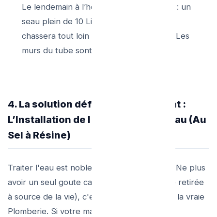
Le lendemain à l’heure du bain 1er venu : un
seau plein de 10 Litres chaude courante
chassera tout loin vers raccord de rues. Les
murs du tube sont re-lissés !
4. La solution définitive d'en amont :
L’Installation de l'Adoucisseur d'Eau (Au
Sel à Résine)
Traiter l'eau est noble au vinaigre de cure... Ne plus
avoir un seul goute calcium (La Dureté pure retirée
à source de la vie), c'est l'absolu paradis de la vraie
Plomberie. Si votre maison et budgétisation