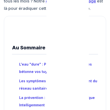
tous les mois ? Notre
expertise en débouchage
est
là pour éradiquer cette "pierre" souterraine.
Au Sommaire :
L'eau "dure" : Pourquoi l'eau de Bruxelles
bétonne vos tuyaux
Les symptômes ultimes d'un entartrement du
réseau sanitaire
La prévention : Utiliser le Vinaigre Acétique
Intelligemment