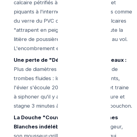
calcaire pétrifiés à la sortie sont crantés et
piquants à l'interne. Ils ne sont plus lisses comme
du verre du PVC d’usine. Ces croûtes calcaires
"attrapent en peigne" au fil des jours toute la
litière de poussière et du gras de lavage au vol.
L'encombrement est exponentiel.
Une perte de "Débit de Vitesse" des eaux :
Plus de diamètres "mangés" c'est moins de
trombes fluides : lors du brossage de dents,
l'évier s'écoule 20% plus modérément et traine
à siphoner qu'il y a 5 ans... puis l'eau sature et
stagne 3 minutes à descendre par trou-bouchon.
La Douche "Couverte de taches sèches
Blanches indélébiles" :
Le robinet mitigeur,
son mousseur-grille d’embout terminal (qui