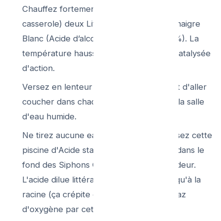
Chauffez fortement (limite bouillant à la
casserole) deux Litres de traditionnel Vinaigre
Blanc (Acide d’alcool type ménage à 14%). La
température hausse follement l'acidité catalysée
d'action.
Versez en lenteur continue, la nuit avant d'aller
coucher dans chaque siphon d'évier de la salle
d'eau humide.
Ne tirez aucune eau "claire" après. Laissez cette
piscine d'Acide stagner pur "10 Heures dans le
fond des Siphons Coudes U" en profondeur.
L'acide dilue littéralement le calcaire jusqu'à la
racine (ça crépite de petites bulles en gaz
d'oxygène par cette fonte d'effluve).